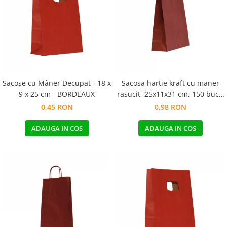
Pungi de hartie ciocolatii
Cutii cartofi prajiti
Pungi de hartie mov
Cutii mancare chinezeasca
Pungi de hartie bordeaux
Boluri supa cu capac de unica
folosinta
Caserole salata din carton
Sacoșe cu Mâner Decupat - 18 x
Sacosa hartie kraft cu maner
Boluri unica folosinta din trestie
9 x 25 cm - BORDEAUX
rasucit, 25x11x31 cm, 150 buc -
zahar
BORDEAUX
0,45 RON
0,98 RON
Suporti pahare din carton
Barcute din carton
ADAUGA IN COS
ADAUGA IN COS
Cutii pentru paste din carton
Sosiere din plastic cu capac