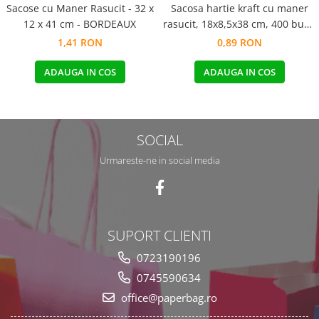
Sacose cu Maner Rasucit - 32 x
Sacosa hartie kraft cu maner
12 x 41 cm - BORDEAUX
rasucit, 18x8,5x38 cm, 400 buc -
BORDEAUX
1,41 RON
0,89 RON
ADAUGA IN COS
ADAUGA IN COS
SOCIAL
Urmareste-ne in social media
SUPORT CLIENTI
0723190196
0745590634
office@paperbag.ro