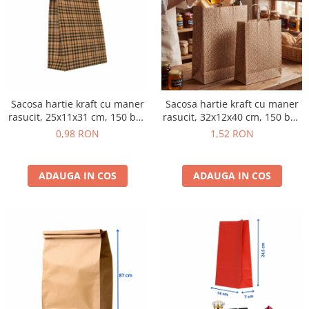
Sacosa hartie kraft cu maner
Sacosa hartie kraft cu maner
rasucit, 25x11x31 cm, 150 buc
rasucit, 32x12x40 cm, 150 buc
- CAROURI
- ABSTRACT
0,98 RON
1,52 RON
ADAUGA IN COS
ADAUGA IN COS