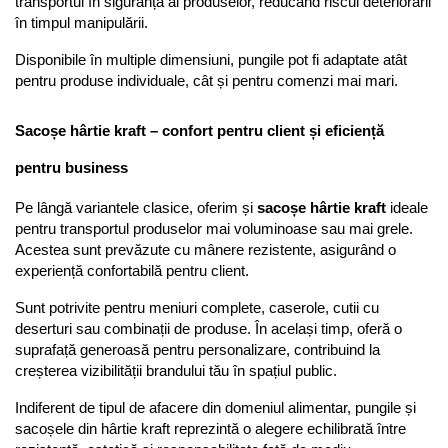
transportul în siguranță al produselor, reducând riscul deteriorării 
în timpul manipulării.
Disponibile în multiple dimensiuni, pungile pot fi adaptate atât 
pentru produse individuale, cât și pentru comenzi mai mari.
Sacoșe hârtie kraft – confort pentru client și eficiență 
pentru business
Pe lângă variantele clasice, oferim și 
sacoșe hârtie kraft
 ideale 
pentru transportul produselor mai voluminoase sau mai grele. 
Acestea sunt prevăzute cu mânere rezistente, asigurând o 
experiență confortabilă pentru client.
Sunt potrivite pentru meniuri complete, caserole, cutii cu 
deserturi sau combinații de produse. În același timp, oferă o 
suprafață generoasă pentru personalizare, contribuind la 
creșterea vizibilității brandului tău în spațiul public.
Indiferent de tipul de afacere din domeniul alimentar, pungile și 
sacoșele din hârtie kraft reprezintă o alegere echilibrată între 