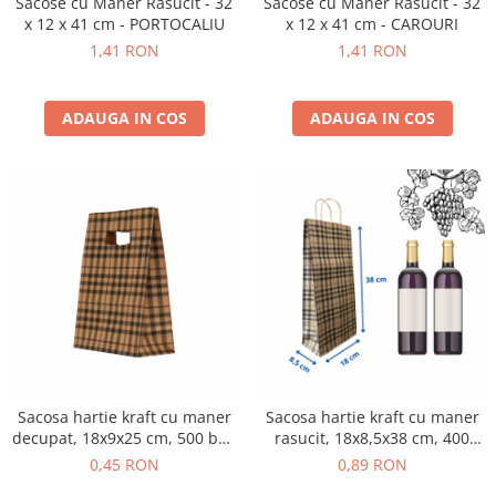
Sacose cu Maner Rasucit - 32
Sacose cu Maner Rasucit - 32
x 12 x 41 cm - PORTOCALIU
x 12 x 41 cm - CAROURI
1,41 RON
1,41 RON
ADAUGA IN COS
ADAUGA IN COS
Sacosa hartie kraft cu maner
Sacosa hartie kraft cu maner
decupat, 18x9x25 cm, 500 buc
rasucit, 18x8,5x38 cm, 400
- NATUR
buc - CAROURI
0,45 RON
0,89 RON