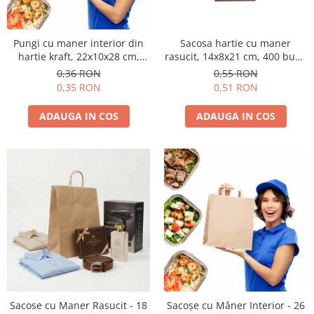
Pungi cu maner interior din
Sacosa hartie cu maner
hartie kraft, 22x10x28 cm,
rasucit, 14x8x21 cm, 400 buc -
natur mat
NATUR
0,36 RON
0,55 RON
0,35 RON
0,51 RON
ADAUGA IN COS
ADAUGA IN COS
Sacose cu Maner Rasucit - 18
Sacoșe cu Mâner Interior - 26