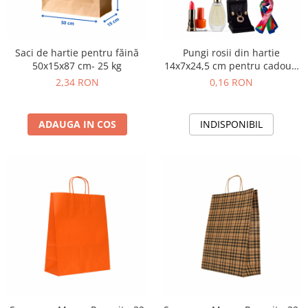
Saci de hartie pentru făină
Pungi rosii din hartie
50x15x87 cm- 25 kg
14x7x24,5 cm pentru cadouri
si bijuterii
2,34 RON
0,16 RON
ADAUGA IN COS
INDISPONIBIL