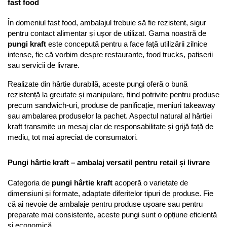
fast food
În domeniul fast food, ambalajul trebuie să fie rezistent, sigur 
pentru contact alimentar și ușor de utilizat. Gama noastră de 
pungi kraft
 este concepută pentru a face față utilizării zilnice 
intense, fie că vorbim despre restaurante, food trucks, patiserii 
sau servicii de livrare.
Realizate din hârtie durabilă, aceste pungi oferă o bună 
rezistență la greutate și manipulare, fiind potrivite pentru produse 
precum sandwich-uri, produse de panificație, meniuri takeaway 
sau ambalarea produselor la pachet. Aspectul natural al hârtiei 
kraft transmite un mesaj clar de responsabilitate și grijă față de 
mediu, tot mai apreciat de consumatori.
Pungi hârtie kraft – ambalaj versatil pentru retail și livrare
Categoria de 
pungi hârtie kraft
 acoperă o varietate de 
dimensiuni și formate, adaptate diferitelor tipuri de produse. Fie 
că ai nevoie de ambalaje pentru produse ușoare sau pentru 
preparate mai consistente, aceste pungi sunt o opțiune eficientă 
și economică.