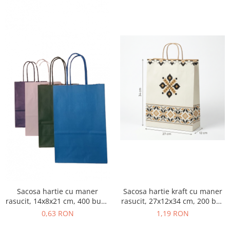
Sacosa hartie cu maner
Sacosa hartie kraft cu maner
rasucit, 14x8x21 cm, 400 buc -
rasucit, 27x12x34 cm, 200 buc
ALBASTRU DESCHIS
- TRADITIONAL
0,63 RON
1,19 RON