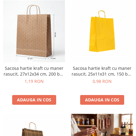
Sacosa hartie kraft cu maner
Sacosa hartie kraft cu maner
rasucit, 27x12x34 cm, 200 buc
rasucit, 25x11x31 cm, 150 buc
- ABSTRACT
- GALBEN
1,19 RON
0,98 RON
ADAUGA IN COS
ADAUGA IN COS