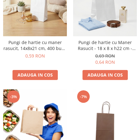
Pungi de hartie ciocolatii
Cutii cartofi prajiti
Pungi de hartie mov
Cutii mancare chinezeasca
Pungi de hartie bordeaux
Boluri supa cu capac de unica
folosinta
Pungi de hartie cu maner
Pungi de hartie cu Maner
Caserole salata din carton
rasucit, 14x8x21 cm, 400 buc -
Rasucit - 18 x 8 x h22 cm -
Boluri unica folosinta din trestie
ALB
ALBE
0,59 RON
0,69 RON
zahar
0,64 RON
Suporti pahare din carton
ADAUGA IN COS
ADAUGA IN COS
Barcute din carton
Cutii pentru paste din carton
-3%
-7%
Sosiere din plastic cu capac