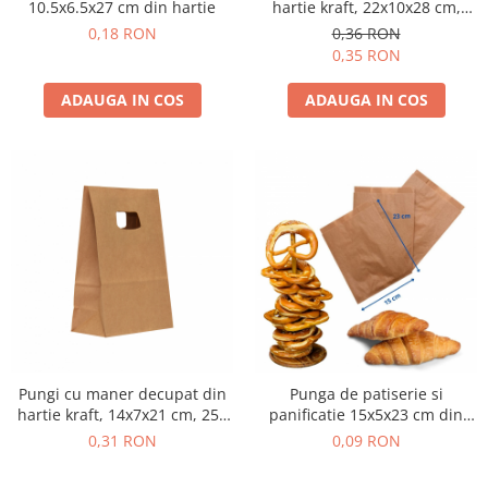
10.5x6.5x27 cm din hartie
hartie kraft, 22x10x28 cm,
natur mat
0,18 RON
0,36 RON
0,35 RON
ADAUGA IN COS
ADAUGA IN COS
Pungi cu maner decupat din
Punga de patiserie si
hartie kraft, 14x7x21 cm, 250
panificatie 15x5x23 cm din
buc.
hartie
0,31 RON
0,09 RON