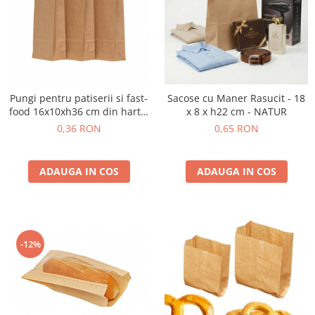
Pungi pentru patiserii si fast-
Sacose cu Maner Rasucit - 18
food 16x10xh36 cm din hartie
x 8 x h22 cm - NATUR
cutie 800 bucati
0,36 RON
0,65 RON
ADAUGA IN COS
ADAUGA IN COS
-12%