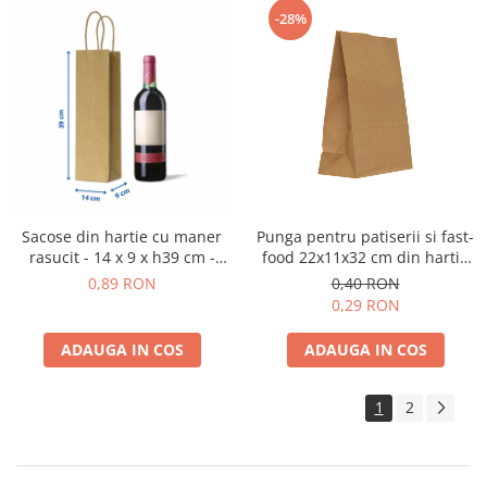
-28%
Sacose din hartie cu maner
Punga pentru patiserii si fast-
rasucit - 14 x 9 x h39 cm -
food 22x11x32 cm din hartie
NATUR
kraft
0,89 RON
0,40 RON
0,29 RON
ADAUGA IN COS
ADAUGA IN COS
1
2