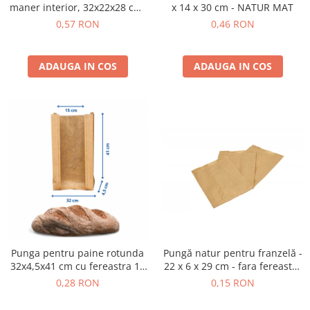
maner interior, 32x22x28 cm,
x 14 x 30 cm - NATUR MAT
250 buc - NATUR MAT
0,57 RON
0,46 RON
ADAUGA IN COS
ADAUGA IN COS
Punga pentru paine rotunda
Pungă natur pentru franzelă -
32x4,5x41 cm cu fereastra 15
22 x 6 x 29 cm - fara fereastra
cm din hartie natur au revenit
- NATUR AU REVENIT IN STOC
0,28 RON
0,15 RON
in stoc