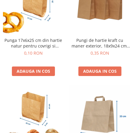
Pungi de hartie ciocolatii
Cutii cartofi prajiti
Pungi de hartie mov
Cutii mancare chinezeasca
Pungi de hartie bordeaux
Boluri supa cu capac de unica
folosinta
Punga 17x6x25 cm din hartie
Pungi de hartie kraft cu
Caserole salata din carton
natur pentru covrigi si
maner exterior, 18x9x24 cm,
Boluri unica folosinta din trestie
produse de panificatie
250 buc - natur
0,10 RON
0,35 RON
zahar
Suporti pahare din carton
ADAUGA IN COS
ADAUGA IN COS
Barcute din carton
Cutii pentru paste din carton
Sosiere din plastic cu capac