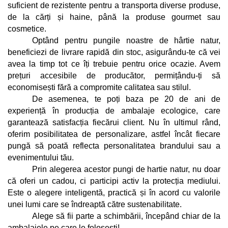
suficient de rezistente pentru a transporta diverse produse, 
de la cărți și haine, până la produse gourmet sau 
cosmetice.
Optând pentru pungile noastre de hârtie natur, 
beneficiezi de livrare rapidă din stoc, asigurându-te că vei 
avea la timp tot ce îți trebuie pentru orice ocazie. Avem 
prețuri accesibile de producător, permițându-ți să 
economisești fără a compromite calitatea sau stilul. 
De asemenea, te poți baza pe 20 de ani de 
experiență în producția de ambalaje ecologice, care 
garantează satisfacția fiecărui client. Nu în ultimul rând, 
oferim posibilitatea de personalizare, astfel încât fiecare 
pungă să poată reflecta personalitatea brandului sau a 
evenimentului tău.
Prin alegerea acestor pungi de hartie natur, nu doar 
că oferi un cadou, ci participi activ la protecția mediului. 
Este o alegere inteligentă, practică și în acord cu valorile 
unei lumi care se îndreaptă către sustenabilitate. 
Alege să fii parte a schimbării, începând chiar de la 
ambalajele pe care le folosești!