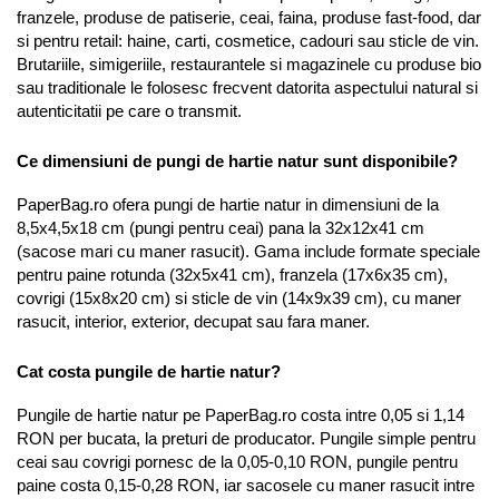
franzele, produse de patiserie, ceai, faina, produse fast-food, dar 
si pentru retail: haine, carti, cosmetice, cadouri sau sticle de vin. 
Brutariile, simigeriile, restaurantele si magazinele cu produse bio 
sau traditionale le folosesc frecvent datorita aspectului natural si 
autenticitatii pe care o transmit.
Ce dimensiuni de pungi de hartie natur sunt disponibile?
PaperBag.ro ofera pungi de hartie natur in dimensiuni de la 
8,5x4,5x18 cm (pungi pentru ceai) pana la 32x12x41 cm 
(sacose mari cu maner rasucit). Gama include formate speciale 
pentru paine rotunda (32x5x41 cm), franzela (17x6x35 cm), 
covrigi (15x8x20 cm) si sticle de vin (14x9x39 cm), cu maner 
rasucit, interior, exterior, decupat sau fara maner.
Cat costa pungile de hartie natur?
Pungile de hartie natur pe PaperBag.ro costa intre 0,05 si 1,14 
RON per bucata, la preturi de producator. Pungile simple pentru 
ceai sau covrigi pornesc de la 0,05-0,10 RON, pungile pentru 
paine costa 0,15-0,28 RON, iar sacosele cu maner rasucit intre 