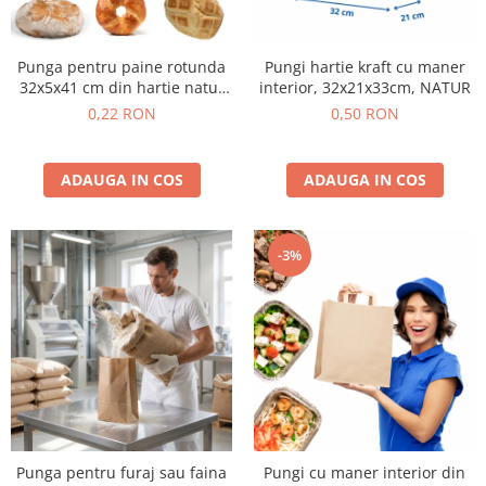
Punga pentru paine rotunda
Pungi hartie kraft cu maner
32x5x41 cm din hartie natur
interior, 32x21x33cm, NATUR
au revenit in stoc
0,22 RON
0,50 RON
ADAUGA IN COS
ADAUGA IN COS
-3%
Punga pentru furaj sau faina
Pungi cu maner interior din