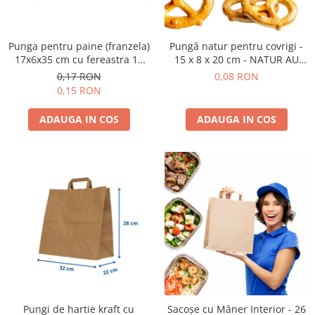
Punga pentru paine (franzela)
Pungă natur pentru covrigi -
17x6x35 cm cu fereastra 10
15 x 8 x 20 cm - NATUR AU
cm din hartie natur au revenit
REVENIT IN STOC
0,17 RON
0,08 RON
in stoc
0,15 RON
ADAUGA IN COS
ADAUGA IN COS
Pungi de hartie kraft cu
Sacoșe cu Mâner Interior - 26