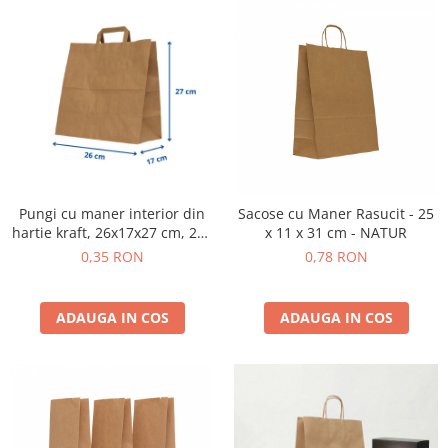
Pungi cu maner interior din
Sacose cu Maner Rasucit - 25
hartie kraft, 26x17x27 cm, 250
x 11 x 31 cm - NATUR
buc.
0,35 RON
0,78 RON
ADAUGA IN COS
ADAUGA IN COS