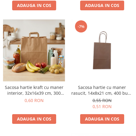
ADAUGA IN COS
ADAUGA IN COS
-7%
Sacosa hartie kraft cu maner
Sacosa hartie cu maner
interior, 32x16x39 cm, 300
rasucit, 14x8x21 cm, 400 buc -
buc - NATUR MAT
NATUR
0,60 RON
0,55 RON
0,51 RON
ADAUGA IN COS
ADAUGA IN COS