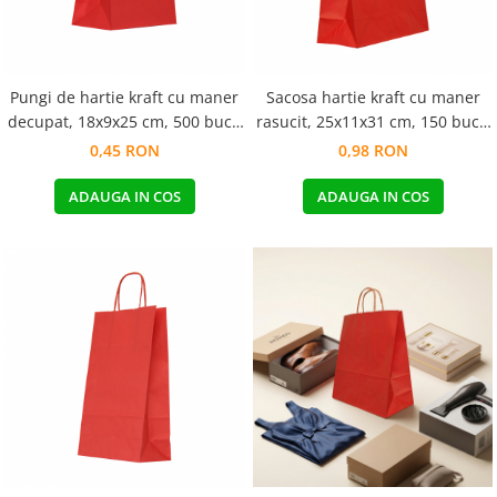
Pungi de hartie kraft cu maner
Sacosa hartie kraft cu maner
decupat, 18x9x25 cm, 500 buc -
rasucit, 25x11x31 cm, 150 buc -
ROSU
ROSU
0,45 RON
0,98 RON
ADAUGA IN COS
ADAUGA IN COS