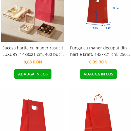
Pungi de hartie ciocolatii
Cutii cartofi prajiti
Pungi de hartie mov
Cutii mancare chinezeasca
Pungi de hartie bordeaux
Boluri supa cu capac de unica
folosinta
Caserole salata din carton
Sacosa hartie cu maner rasucit
Punga cu maner decupat din
Boluri unica folosinta din trestie
LUXURY, 14x8x21 cm, 400 buc -
hartie kraft, 14x7x21 cm, 250
zahar
ROSU
buc. rosie
0,63 RON
0,39 RON
Suporti pahare din carton
Barcute din carton
ADAUGA IN COS
ADAUGA IN COS
Cutii pentru paste din carton
Sosiere din plastic cu capac