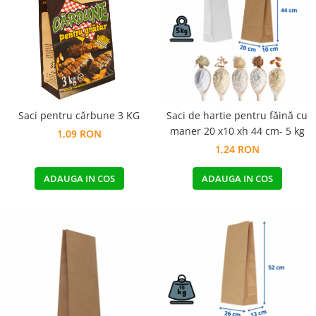
Pungi de hartie ciocolatii
Cutii cartofi prajiti
Pungi de hartie mov
Cutii mancare chinezeasca
Pungi de hartie bordeaux
Boluri supa cu capac de unica
folosinta
Caserole salata din carton
Saci pentru cărbune 3 KG
Saci de hartie pentru făină cu
Boluri unica folosinta din trestie
maner 20 x10 xh 44 cm- 5 kg
zahar
1,09 RON
1,24 RON
Suporti pahare din carton
Barcute din carton
ADAUGA IN COS
ADAUGA IN COS
Cutii pentru paste din carton
Sosiere din plastic cu capac