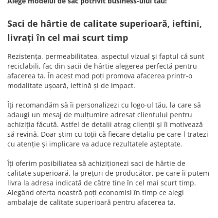
Alege modelul de sac potrivit business-ului tău!
Saci de hârtie de calitate superioară, ieftini,
livrați în cel mai scurt timp
Rezistența, permeabilitatea, aspectul vizual și faptul că sunt
reciclabili, fac din sacii de hârtie alegerea perfectă pentru
afacerea ta. În acest mod poți promova afacerea printr-o
modalitate ușoară, ieftină și de impact.
Îți recomandăm să îi personalizezi cu logo-ul tău, la care să
adaugi un mesaj de mulțumire adresat clientului pentru
achiziția făcută. Astfel de detalii atrag clienții și îi motivează
să revină. Doar știm cu toții că fiecare detaliu pe care-l tratezi
cu atenție și implicare va aduce rezultatele așteptate.
Îți oferim posibiliatea să achiziționezi saci de hârtie de
calitate superioară, la prețuri de producător, pe care îi putem
livra la adresa indicată de către tine în cel mai scurt timp.
Alegând oferta noastră poți economisi în timp ce alegi
ambalaje de calitate superioară pentru afacerea ta.