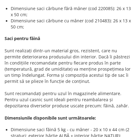
Dimensiune saci cărbune fără mâner (cod 220085): 26 x 13
x 50 cm;
Dimensiune saci cărbune cu mâner (cod 210483): 26 x 13 x
50 cm;
Saci pentru făină
Sunt realizați dintr-un material gros, rezistent, care nu
permite deteriorarea produsului din interior. Dacă îi păstrezi
în condițiile recomandate pentru fiecare produs în parte
(temperatură, grad de umiditate) va menține prospețimea lor
un timp îndelungat. Forma și compoziția acestui tip de sac îi
permit să se plieze în funcție de conținut.
Sunt recomandați pentru uzul în magazinele alimentare.
Pentru uzul casnic sunt ideali pentru reambalarea și
depozitarea diverselor produse uscate precum: făină, zahăr.
Dimensiunile disponibile sunt următoarele:
Dimensiune saci făină 5 kg - cu mâner - 20 x 10 x 44 cm (2
straturi: exterior hârtie ALBĂ + interior hârtie NATUR);