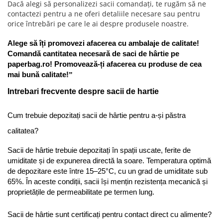
Dacă alegi să personalizezi sacii comandați, te rugăm să ne
contactezi pentru a ne oferi detaliile necesare sau pentru
orice întrebări pe care le ai despre produsele noastre.
Alege să îți promovezi afacerea cu ambalaje de calitate! 
Comandă cantitatea necesară de saci de hârtie pe 
paperbag.ro! Promovează-ți afacerea cu produse de cea 
mai bună calitate!
”
Intrebari frecvente despre sacii de hartie
Cum trebuie depozitați sacii de hârtie pentru a-și păstra 
calitatea?
Sacii de hârtie trebuie depozitați în spații uscate, ferite de 
umiditate și de expunerea directă la soare. Temperatura optimă 
de depozitare este între 15–25°C, cu un grad de umiditate sub 
65%. În aceste condiții, sacii își mențin rezistența mecanică și 
proprietățile de permeabilitate pe termen lung.
Sacii de hârtie sunt certificați pentru contact direct cu alimente?