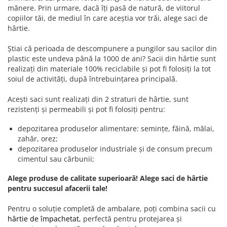
mânere. Prin urmare, dacă îți pasă de natură, de viitorul
copiilor tăi, de mediul în care aceștia vor trăi, alege saci de
hârtie.
Știai că perioada de descompunere a pungilor sau sacilor din
plastic este undeva până la 1000 de ani? Sacii din hârtie sunt
realizați din materiale 100% reciclabile și pot fi folosiți la tot
soiul de activități, după întrebuințarea principală.
Acești saci sunt realizați din 2 straturi de hârtie, sunt
rezistenți și permeabili și pot fi folosiți pentru:
depozitarea produselor alimentare: semințe, făină, mălai,
zahăr, orez;
depozitarea produselor industriale și de consum precum
cimentul sau cărbunii;
Alege produse de calitate superioară! Alege saci de hârtie
pentru succesul afacerii tale!
Pentru o soluție completă de ambalare, poți combina sacii cu
hârtie de împachetat,
perfectă pentru protejarea și