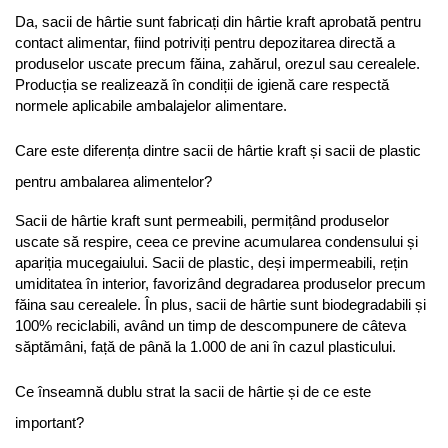
Da, sacii de hârtie sunt fabricați din hârtie kraft aprobată pentru 
contact alimentar, fiind potriviți pentru depozitarea directă a 
produselor uscate precum făina, zahărul, orezul sau cerealele. 
Producția se realizează în condiții de igienă care respectă 
normele aplicabile ambalajelor alimentare.
Care este diferența dintre sacii de hârtie kraft și sacii de plastic 
pentru ambalarea alimentelor?
Sacii de hârtie kraft sunt permeabili, permițând produselor 
uscate să respire, ceea ce previne acumularea condensului și 
apariția mucegaiului. Sacii de plastic, deși impermeabili, rețin 
umiditatea în interior, favorizând degradarea produselor precum 
făina sau cerealele. În plus, sacii de hârtie sunt biodegradabili și 
100% reciclabili, având un timp de descompunere de câteva 
săptămâni, față de până la 1.000 de ani în cazul plasticului.
Ce înseamnă dublu strat la sacii de hârtie și de ce este 
important?