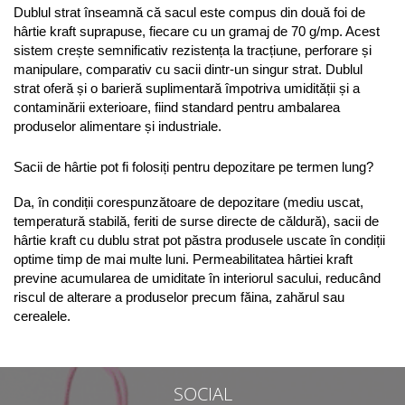
Dublul strat înseamnă că sacul este compus din două foi de 
hârtie kraft suprapuse, fiecare cu un gramaj de 70 g/mp. Acest 
sistem crește semnificativ rezistența la tracțiune, perforare și 
manipulare, comparativ cu sacii dintr-un singur strat. Dublul 
strat oferă și o barieră suplimentară împotriva umidității și a 
contaminării exterioare, fiind standard pentru ambalarea 
produselor alimentare și industriale.
Sacii de hârtie pot fi folosiți pentru depozitare pe termen lung?
Da, în condiții corespunzătoare de depozitare (mediu uscat, 
temperatură stabilă, feriti de surse directe de căldură), sacii de 
hârtie kraft cu dublu strat pot păstra produsele uscate în condiții 
optime timp de mai multe luni. Permeabilitatea hârtiei kraft 
previne acumularea de umiditate în interiorul sacului, reducând 
riscul de alterare a produselor precum făina, zahărul sau 
cerealele.
SOCIAL