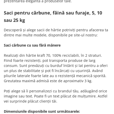
prezentarea elegantă a produselor tale.
Saci pentru cărbune, făină sau furaje, 5, 10
sau 25 kg
Descoperă și alege sacii de hârtie potriviți pentru afacerea ta
dintre mai multe modele, disponibile pe site-ul nostru:
Saci cărbune cu sau fără mânere
Realizați din hârtie kraft 70, 100% reciclabili, în 2 straturi.
Fiind foarte rezistenți, pot transporta produse de larg
consum. Sunt prevăzuți cu burduf întărit și lat pentru a oferi
un plus de stabilitate și pot fi încărcați cu ușurință. Având
pliurile laterale foarte late au o rezistență mecanică sporită.
Greutatea maximă admisă este de aproximativ 3 kg.
Poți alege să îi personalizezi cu brandul tău, adăugând orice
imagine sau text. Poate fi un text plăcut de mulțumire. Astfel
vei surprinde plăcut clienții tăi.
Dimensiunile disponibile sunt următoarele: