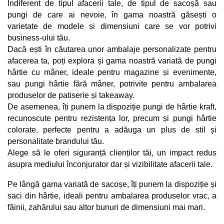
Indiferent de tipul afacerii tale, de tipul de sacoșă sau 
pungi de care ai nevoie, în gama noastră găsești o 
varietate de modele și dimensiuni care se vor potrivi 
business-ului tău. 
Dacă ești în căutarea unor ambalaje personalizate pentru 
afacerea ta, poți explora și gama noastră variată de
 pungi 
hârtie cu mâner
, ideale pentru magazine și evenimente, 
sau 
pungi hârtie fără mâner
, potrivite pentru ambalarea 
produselor de patiserie și takeaway. 
De asemenea, îți punem la dispoziție 
pungi de hârtie kraft
, 
recunoscute pentru rezistența lor, precum și 
pungi hârtie 
colorate
, perfecte pentru a adăuga un plus de stil și 
personalitate brandului tău.
Alege să le oferi siguranță clienților tăi, un impact redus 
asupra mediului înconjurator dar și vizibilitate afacerii tale.
Pe lângă gama variată de sacoșe, îți punem la dispoziție și 
saci din hârtie
, ideali pentru ambalarea produselor vrac, a 
făinii, zahărului sau altor bunuri de dimensiuni mai mari.