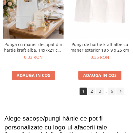
Punga cu maner decupat din
Pungi de hartie kraft albe cu
hartie kraft alba, 14x7x21 cm,
maner exterior 18 x 9 x 25 cm
250 buc.
0,33 RON
0,35 RON
ADAUGA IN COS
ADAUGA IN COS
1
2
3
6
...
Alege sacoșe/pungi hârtie ce pot fi 
personalizate cu logo-ul afacerii tale