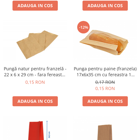
ADAUGA IN COS
ADAUGA IN COS
-12%
Pungă natur pentru franzelă -
Punga pentru paine (franzela)
22 x 6 x 29 cm - fara fereastra
17x6x35 cm cu fereastra 10
- NATUR AU REVENIT IN STOC
cm din hartie natur au revenit
0,15 RON
0,17 RON
in stoc
0,15 RON
ADAUGA IN COS
ADAUGA IN COS