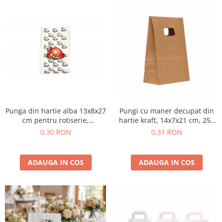
Punga din hartie alba 13x8x27
Pungi cu maner decupat din
cm pentru rotiserie,
hartie kraft, 14x7x21 cm, 250
rezistenta la grasimi
buc.
0,30 RON
0,31 RON
ADAUGA IN COS
ADAUGA IN COS