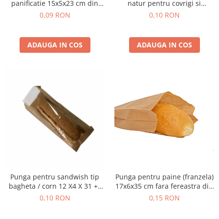
panificatie 15x5x23 cm din
natur pentru covrigi si
hartie
produse de panificatie
0,09 RON
0,10 RON
ADAUGA IN COS
ADAUGA IN COS
Punga pentru sandwish tip
Punga pentru paine (franzela)
bagheta / corn 12 X4 X 31 +F
17x6x35 cm fara fereastra din
10 CM AU REVENIT IN STOC
hartie
0,10 RON
0,15 RON