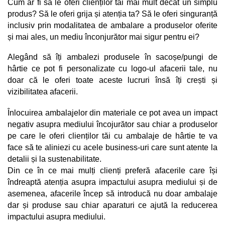
Cum ar fi să le oferi clienților tăi mai mult decât un simplu 
produs? Să le oferi grija și atenția ta? Să le oferi singuranță 
inclusiv prin modalitatea de ambalare a produselor oferite 
și mai ales, un mediu înconjurător mai sigur pentru ei?
Alegând să îți ambalezi produsele în sacoșe/pungi de 
hârtie ce pot fi personalizate cu logo-ul afacerii tale, nu 
doar că le oferi toate aceste lucruri însă îți crești și 
vizibilitatea afacerii. 
Înlocuirea ambalajelor din materiale ce pot avea un impact 
negativ asupra mediului încojurător sau chiar a produselor 
pe care le oferi clienților tăi cu ambalaje de hârtie te va 
face să te aliniezi cu acele business-uri care sunt atente la 
detalii și la sustenabilitate. 
Din ce în ce mai mulți clienți preferă afacerile care își 
îndreaptă atenția asupra impactului asupra mediului și de 
asemenea, afacerile încep să introducă nu doar ambalaje 
dar și produse sau chiar aparaturi ce ajută la reducerea 
impactului asupra mediului. 