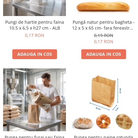
Pungi de hartie pentru faina
Pungă natur pentru bagheta -
10.5 x 6,5 x h27 cm - ALB
12 x 5 x 65 cm- fara fereastra -
NATUR
0,17 RON
0,19 RON
0,17 RON
ADAUGA IN COS
ADAUGA IN COS
Punga pentru furaj sau faina
Punga pentru paine rotunda