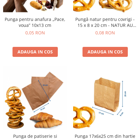
Punga pentru anafura „Pace,
Pungă natur pentru covrigi -
voua” 10x13 cm
15 x 8 x 20 cm - NATUR AU
REVENIT IN STOC
0,05 RON
0,08 RON
ADAUGA IN COS
ADAUGA IN COS
Punga de patiserie si
Punga 17x6x25 cm din hartie