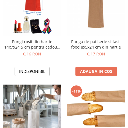
Pungi rosii din hartie
Punga de patiserie si fast-
14x7x24,5 cm pentru cadouri
food 8x5x24 cm din hartie
si bijuterii
0,16 RON
0,17 RON
INDISPONIBIL
ADAUGA IN COS
-11%