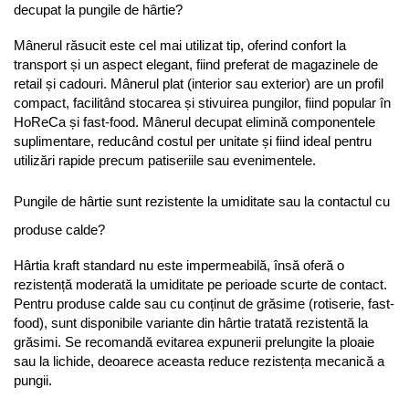
decupat la pungile de hârtie?
Mânerul răsucit este cel mai utilizat tip, oferind confort la 
transport și un aspect elegant, fiind preferat de magazinele de 
retail și cadouri. Mânerul plat (interior sau exterior) are un profil 
compact, facilitând stocarea și stivuirea pungilor, fiind popular în 
HoReCa și fast-food. Mânerul decupat elimină componentele 
suplimentare, reducând costul per unitate și fiind ideal pentru 
utilizări rapide precum patiseriile sau evenimentele.
Pungile de hârtie sunt rezistente la umiditate sau la contactul cu 
produse calde?
Hârtia kraft standard nu este impermeabilă, însă oferă o 
rezistență moderată la umiditate pe perioade scurte de contact. 
Pentru produse calde sau cu conținut de grăsime (rotiserie, fast-
food), sunt disponibile variante din hârtie tratată rezistentă la 
grăsimi. Se recomandă evitarea expunerii prelungite la ploaie 
sau la lichide, deoarece aceasta reduce rezistența mecanică a 
pungii.