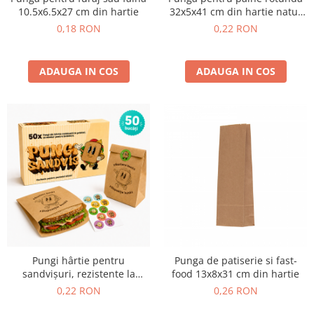
10.5x6.5x27 cm din hartie
32x5x41 cm din hartie natur
au revenit in stoc
0,18 RON
0,22 RON
ADAUGA IN COS
ADAUGA IN COS
Pungi hârtie pentru
Punga de patiserie si fast-
sandvișuri, rezistente la
food 13x8x31 cm din hartie
grăsimi, 50 buc, 180 x 220 mm
0,22 RON
0,26 RON