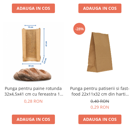
ADAUGA IN COS
ADAUGA IN COS
-28%
Punga pentru paine rotunda
Punga pentru patiserii si fast-
32x4,5x41 cm cu fereastra 15
food 22x11x32 cm din hartie
cm din hartie natur au revenit
kraft
0,28 RON
0,40 RON
in stoc
0,29 RON
ADAUGA IN COS
ADAUGA IN COS