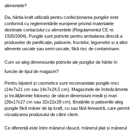
alimentele?
Da, hârtia kraft utilizată pentru confecționarea pungilor este 
conformă cu reglementările europene privind materialele 
destinate contactului cu alimentele (Regulamentul CE nr. 
1935/2004). Pungile sunt potrivite pentru ambalarea directă a 
produselor de panificație, patiserie, fructelor, legumelor și a altor 
alimente uscate sau semi-uscate, fără risc de contaminare.
Cum se aleg dimensiunile potrivite ale pungilor de hârtie în 
funcție de tipul de magazin?
Pentru bijuterii și cosmetice sunt recomandate pungile mici 
(14x7x21 cm sau 14x7x24,5 cm). Magazinele de îmbrăcăminte 
și încălțăminte folosesc de obicei dimensiuni medii și mari 
(26x17x27 cm sau 32x22x28 cm). Brutăriile și patiseriile aleg 
pungile fără mâner de tip kraft, cu sau fără fereastră, care permit 
vizualizarea produsului de către client.
Ce diferență este între mânerul răsucit, mânerul plat și mânerul 