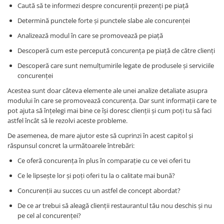
Caută să te informezi despre concurenții prezenți pe piață
Determină punctele forte și punctele slabe ale concurenței
Analizează modul în care se promovează pe piață
Descoperă cum este percepută concurența pe piață de către clienți
Descoperă care sunt nemulțumirile legate de produsele și serviciile
concurenței
Acestea sunt doar câteva elemente ale unei analize detaliate asupra
modului în care se promovează concurența. Dar sunt informații care te
pot ajuta să înțelegi mai bine ce își doresc clienții și cum poți tu să faci
astfel încât să le rezolvi aceste probleme.
De asemenea, de mare ajutor este să cuprinzi în acest capitol și
răspunsul concret la următoarele întrebări:
Ce oferă concurența în plus în comparație cu ce vei oferi tu
Ce le lipsește lor și poți oferi tu la o calitate mai bună?
Concurenții au succes cu un astfel de concept abordat?
De ce ar trebui să aleagă clienții restaurantul tău nou deschis și nu
pe cel al concurenței?