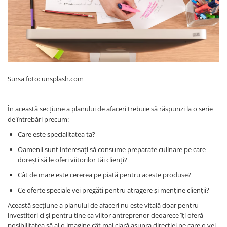
Sursa foto: unsplash.com
În această secțiune a planului de afaceri trebuie să răspunzi la o serie
de întrebări precum:
Care este specialitatea ta?
Oamenii sunt interesați să consume preparate culinare pe care
dorești să le oferi viitorilor tăi clienți?
Cât de mare este cererea pe piață pentru aceste produse?
Ce oferte speciale vei pregăti pentru atragere și menține clienții?
Această secțiune a planului de afaceri nu este vitală doar pentru
investitori ci și pentru tine ca viitor antreprenor deoarece îți oferă
posibilitatea să ai o imagine cât mai clară asupra direcției pe care o vei