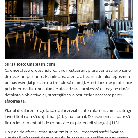
Pungi de hartie ciocolatii
Cutii cartofi prajiti
Pungi de hartie mov
Cutii mancare chinezeasca
Pungi de hartie bordeaux
Boluri supa cu capac de unica
folosinta
Caserole salata din carton
Boluri unica folosinta din trestie
zahar
Sursa foto: unsplash.com
Suporti pahare din carton
Ca orice afacere, deschiderea unui restaurant presupune să iei o serie
de decizii importante. Planificarea atentă a fiecărui detaliu reprezintă
Barcute din carton
un pas esențial pe care nu trebuie să o omiți. Acest lucru se poate face
Cutii pentru paste din carton
prin intermediul unui plan de afaceri care furnizează o imagine clară și
detaliată a obiectivelor, strategiilor și a resurselor necesare pentru
Sosiere din plastic cu capac
afacerea ta.
Planul de afaceri te ajută să evaluezi viabilitatea afacerii, cum să atragi
investitori cum să obții finanțări, și nu numai. De asemenea, poate să
fie un instrument util de comuicare cu partenerii și angajații tăi.
Un plan de afaceri restaurant, trebuie să îl redactezi astfel încât să
cuprindă informații despre modul în care se va desfășura activitatea,