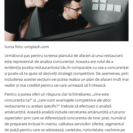
Sursa foto: unsplash.com
Următorul pas pentru scrierea planului de afaceri al unui restaurant
este reprezentat de analiza concurenței. Aceasta are rolul de a
evidenția poziția restaurantului tău în comparație cu cea a concurenței
și poate să te ajute să dezvolți strategii competitive. De asemenea, prin
includerea acestei secțiuni vei putea realiza un plan de afaceri mult mai
realist și mai credibil pentru cei care urmează să îl citească.
Pentru a putea oferi un răspuns clar la întrebarea ,,cine este
concurența ta?” și ,,care sunt avantajele competitive ale altor
restaurante cu același specific?” trebuie să efectuezi o analiză
amănunțită. Această analiză include cercetarea amănunțită a tuturor
aspectelor prin care se diferențiază concurența de tine: preț, numărul
de preparate incluse în meniu, calitatea serviciilor oferite, segmentul
de piață pentru care se adresează, varietate, notorietate, vechime pe