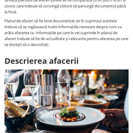
Sinteza planului de afaceri poate să fie comparată cu un pitch scurt și
concis care trebuie să convingă cititorii să parcurgă documentul până
la final.
Planul de afaceri să fie bine documentat iar în cuprinsul acesteia
trebuie să se regăsească toate informațiile necesare despre cum va
arăta afacerea ta. Informațiile pe care le vei cuprinde în planul de
afaceri trebuie să fie de actualitate și relevante pentru afacerea pe care
se dorești să o dezvoltați.
Descrierea afacerii