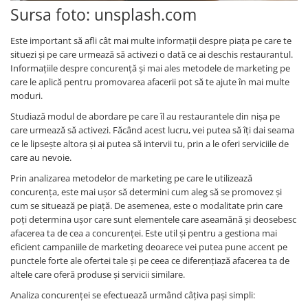
Sursa foto: unsplash.com
Este important să afli cât mai multe informații despre piața pe care te
situezi și pe care urmează să activezi o dată ce ai deschis restaurantul.
Informațiile despre concurență și mai ales metodele de marketing pe
care le aplică pentru promovarea afacerii pot să te ajute în mai multe
moduri.
Studiază modul de abordare pe care îl au restaurantele din nișa pe
care urmează să activezi. Făcând acest lucru, vei putea să îți dai seama
ce le lipsește altora și ai putea să intervii tu, prin a le oferi serviciile de
care au nevoie.
Prin analizarea metodelor de marketing pe care le utilizează
concurența, este mai ușor să determini cum aleg să se promovez și
cum se situează pe piață. De asemenea, este o modalitate prin care
poți determina ușor care sunt elementele care aseamănă și deosebesc
afacerea ta de cea a concurenței. Este util și pentru a gestiona mai
eficient campaniile de marketing deoarece vei putea pune accent pe
punctele forte ale ofertei tale și pe ceea ce diferențiază afacerea ta de
altele care oferă produse și servicii similare.
Analiza concurenței se efectuează urmând câțiva pași simpli: