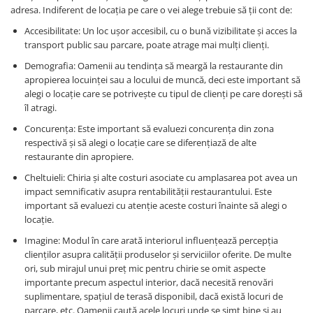
adresa. Indiferent de locația pe care o vei alege trebuie să ții cont de:
Accesibilitate: Un loc ușor accesibil, cu o bună vizibilitate și acces la
transport public sau parcare, poate atrage mai mulți clienți.
Demografia: Oamenii au tendința să meargă la restaurante din
apropierea locuinței sau a locului de muncă, deci este important să
alegi o locație care se potrivește cu tipul de clienți pe care dorești să
îl atragi.
Concurența: Este important să evaluezi concurența din zona
respectivă și să alegi o locație care se diferențiază de alte
restaurante din apropiere.
Cheltuieli: Chiria și alte costuri asociate cu amplasarea pot avea un
impact semnificativ asupra rentabilității restaurantului. Este
important să evaluezi cu atenție aceste costuri înainte să alegi o
locație.
Imagine: Modul în care arată interiorul influențează percepția
clienților asupra calității produselor și serviciilor oferite. De multe
ori, sub mirajul unui preț mic pentru chirie se omit aspecte
importante precum aspectul interior, dacă necesită renovări
suplimentare, spațiul de terasă disponibil, dacă există locuri de
parcare, etc. Oamenii caută acele locuri unde se simt bine și au