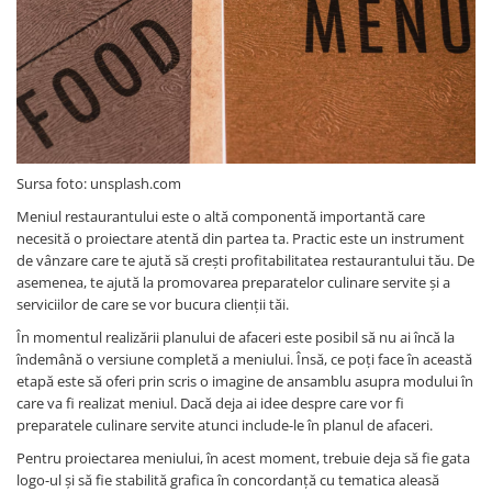
Sursa foto: unsplash.com
Meniul restaurantului este o altă componentă importantă care
necesită o proiectare atentă din partea ta. Practic este un instrument
de vânzare care te ajută să crești profitabilitatea restaurantului tău. De
asemenea, te ajută la promovarea preparatelor culinare servite și a
serviciilor de care se vor bucura clienții tăi.
În momentul realizării planului de afaceri este posibil să nu ai încă la
îndemână o versiune completă a meniului. Însă, ce poți face în această
etapă este să oferi prin scris o imagine de ansamblu asupra modului în
care va fi realizat meniul. Dacă deja ai idee despre care vor fi
preparatele culinare servite atunci include-le în planul de afaceri.
Pentru proiectarea meniului, în acest moment, trebuie deja să fie gata
logo-ul și să fie stabilită grafica în concordanță cu tematica aleasă