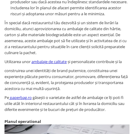
produselor sau dacă acestea nu îndeplinesc standardele necesare.
Includerea lor în planul de afaceri permite identificarea acestor
riscuri și adoptarea unor măsuri pentru a le minimiza.
În special dacă restaurantul tău dezvoltă și un sistem de livrări la
domiciliu, atunci aprovizionarea cu ambalaje de calitate din hârtie,
carton și alte materiale biodegradabile este un aspect esențial. De
asemenea, aceste ambalaje pot să fie utilizate și în activitatea de zi cu
zi a restaurantului pentru situațiile în care clienții solicită preparatele
culinare la pachet.
Utilizarea unor
ambalaje de calitate
și personalizate contribuie și la
construirea unei identități de brand puternice, constituirea unei
experiențe plăcute pentru consumator, promovare, diferențierea față
de concurență și, evident, la protejarea produselor și transportarea
acestora cu mai multă ușurință.
Pe
paperbag.ro
găsești o varietate de astfel de ambalaje ce îți poti fi
utile atât în interiorul restaurantului cât și în livrarea la domiciliu sau
diferite evenimente și te bucuri de prețuri de producător.
Planul operational