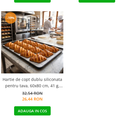
-19%
Hartie de copt dublu siliconata
pentru tava, 60x80 cm, 41 g,
alba, 10kg / cutie - Copie
32,54 RON
26,44 RON
ADAUGA IN COS