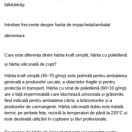
takeaway.
Intrebari frecvente despre hartia de impachetat/ambalat 
alimentara
Care este diferența dintre hârtia kraft simplă, hârtia cu polietilenă 
și hârtia siliconată de copt?
Hârtia kraft simplă (45–70 g/mp) este potrivită pentru ambalarea 
generală a produselor uscate, a obiectelor fragile și pentru 
protecția în transport. Hârtia cu strat de polietilenă (60+10 g/mp) 
are o față impermeabilă care blochează umezeala și grăsimile, 
fiind indicată pentru ambalarea cărnii, a brânzeturilor și a 
produselor de carmangerie. Hârtia siliconată dublu este tratată 
termic pe ambele fețe, rezistă la temperaturi de până la 220°C și 
este destinată utilizării în cuptoare și tăvi profesionale.