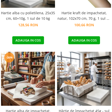
Hartie alba cu polietilena, 25x35
Hartie kraft de impachetat,
cm, 60+10g, 1 sul de 10 kg
natur, 102x70 cm, 70 g, 1 sul de
10 kg
128,56 RON
100,66 RON
ADAUGA IN COS
ADAUGA IN COS
-26%
Hartie alba de impachetat,
Hârtie de împachetat 45g - sul