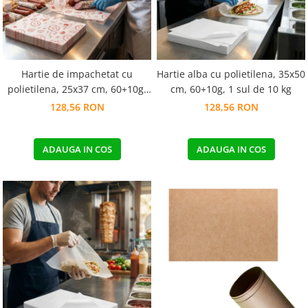
Hartie de impachetat cu
Hartie alba cu polietilena, 35x50
polietilena, 25x37 cm, 60+10g,
cm, 60+10g, 1 sul de 10 kg
cutie de 10 kg
128,56 RON
128,56 RON
ADAUGA IN COS
ADAUGA IN COS