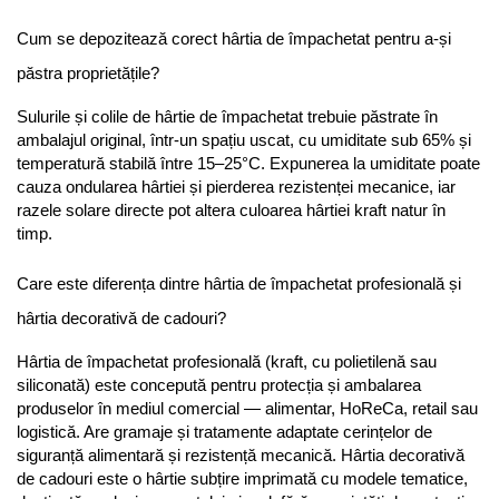
Cum se depozitează corect hârtia de împachetat pentru a-și 
păstra proprietățile?
Sulurile și colile de hârtie de împachetat trebuie păstrate în 
ambalajul original, într-un spațiu uscat, cu umiditate sub 65% și 
temperatură stabilă între 15–25°C. Expunerea la umiditate poate 
cauza ondularea hârtiei și pierderea rezistenței mecanice, iar 
razele solare directe pot altera culoarea hârtiei kraft natur în 
timp.
Care este diferența dintre hârtia de împachetat profesională și 
hârtia decorativă de cadouri?
Hârtia de împachetat profesională (kraft, cu polietilenă sau 
siliconată) este concepută pentru protecția și ambalarea 
produselor în mediul comercial — alimentar, HoReCa, retail sau 
logistică. Are gramaje și tratamente adaptate cerințelor de 
siguranță alimentară și rezistență mecanică. Hârtia decorativă 
de cadouri este o hârtie subțire imprimată cu modele tematice, 