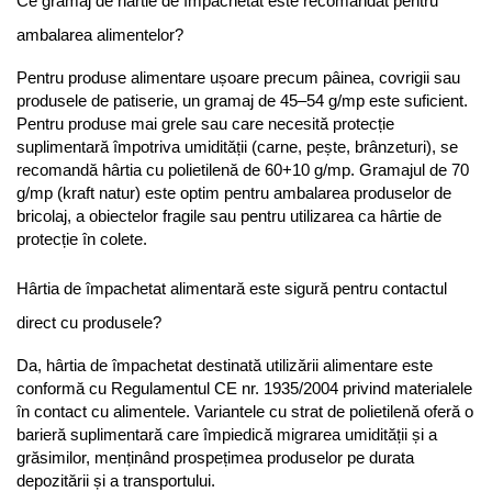
Ce gramaj de hârtie de împachetat este recomandat pentru 
ambalarea alimentelor?
Pentru produse alimentare ușoare precum pâinea, covrigii sau 
produsele de patiserie, un gramaj de 45–54 g/mp este suficient. 
Pentru produse mai grele sau care necesită protecție 
suplimentară împotriva umidității (carne, pește, brânzeturi), se 
recomandă hârtia cu polietilenă de 60+10 g/mp. Gramajul de 70 
g/mp (kraft natur) este optim pentru ambalarea produselor de 
bricolaj, a obiectelor fragile sau pentru utilizarea ca hârtie de 
protecție în colete.
Hârtia de împachetat alimentară este sigură pentru contactul 
direct cu produsele?
Da, hârtia de împachetat destinată utilizării alimentare este 
conformă cu Regulamentul CE nr. 1935/2004 privind materialele 
în contact cu alimentele. Variantele cu strat de polietilenă oferă o 
barieră suplimentară care împiedică migrarea umidității și a 
grăsimilor, menținând prospețimea produselor pe durata 
depozitării și a transportului.