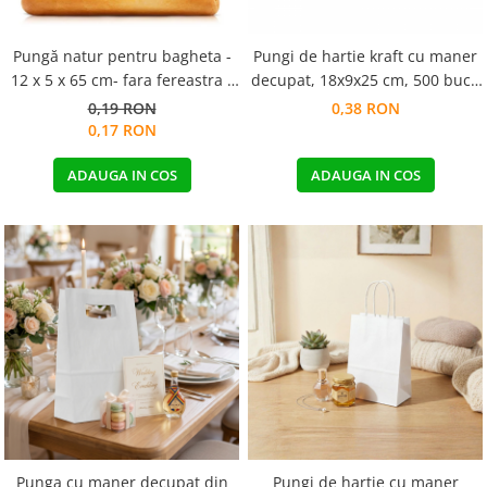
Pungă natur pentru bagheta -
Pungi de hartie kraft cu maner
12 x 5 x 65 cm- fara fereastra -
decupat, 18x9x25 cm, 500 buc -
NATUR
ALBA
0,19 RON
0,38 RON
0,17 RON
ADAUGA IN COS
ADAUGA IN COS
Punga cu maner decupat din
Pungi de hartie cu maner