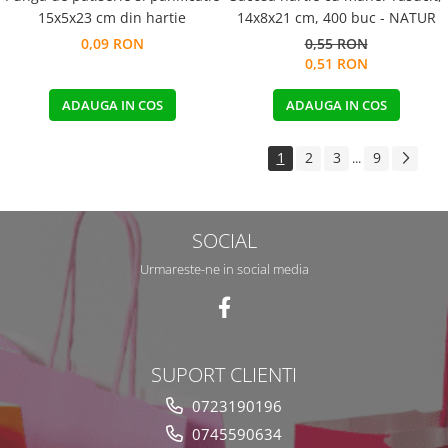
15x5x23 cm din hartie
14x8x21 cm, 400 buc - NATUR
0,09 RON
0,55 RON
0,51 RON
ADAUGA IN COS
ADAUGA IN COS
1
2
3
9
...
SOCIAL
Urmareste-ne in social media
SUPORT CLIENTI
0723190196
0745590634