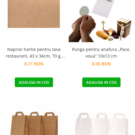
Pungi de hartie ciocolatii
Cutii cartofi prajiti
Pungi de hartie mov
Cutii mancare chinezeasca
Pungi de hartie bordeaux
Boluri supa cu capac de unica
folosinta
Caserole salata din carton
Napron hartie pentru tava
Punga pentru anafura „Pace,
Boluri unica folosinta din trestie
restaurant, 43 x 34cm, 70 g,
voua” 10x13 cm
zahar
kraft natur, 1000 coli-set
0,11 RON
0,05 RON
Suporti pahare din carton
Barcute din carton
ADAUGA IN COS
ADAUGA IN COS
Cutii pentru paste din carton
Sosiere din plastic cu capac