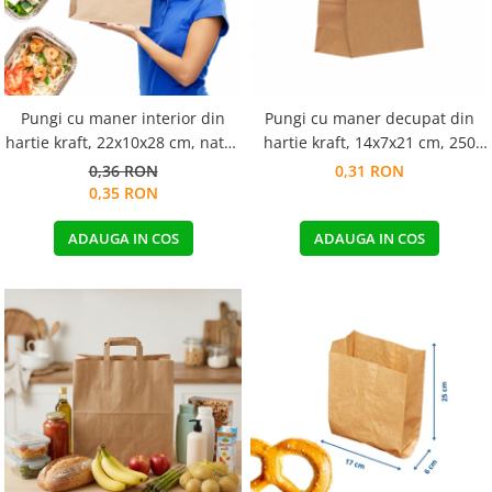
Pungi cu maner interior din
Pungi cu maner decupat din
hartie kraft, 22x10x28 cm, natur
hartie kraft, 14x7x21 cm, 250
mat
buc.
0,36 RON
0,31 RON
0,35 RON
ADAUGA IN COS
ADAUGA IN COS