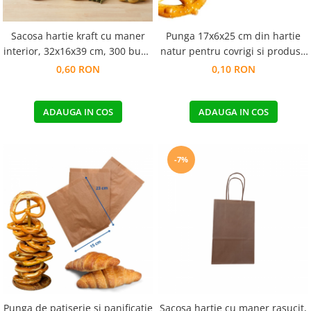
Sacosa hartie kraft cu maner
Punga 17x6x25 cm din hartie
interior, 32x16x39 cm, 300 buc -
natur pentru covrigi si produse
NATUR MAT
de panificatie
0,60 RON
0,10 RON
ADAUGA IN COS
ADAUGA IN COS
-7%
Punga de patiserie si panificatie
Sacosa hartie cu maner rasucit,