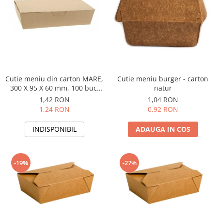
Pungi de hartie ciocolatii
Cutii cartofi prajiti
Pungi de hartie mov
Cutii mancare chinezeasca
Pungi de hartie bordeaux
Boluri supa cu capac de unica
folosinta
Caserole salata din carton
Cutie meniu din carton MARE,
Cutie meniu burger - carton
Boluri unica folosinta din trestie
300 X 95 X 60 mm, 100 buc,
natur
zahar
maro
1,42 RON
1,04 RON
Suporti pahare din carton
1,24 RON
0,92 RON
Barcute din carton
INDISPONIBIL
ADAUGA IN COS
Cutii pentru paste din carton
Sosiere din plastic cu capac
-19%
-27%