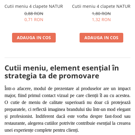
Cutii meniu 4 clapete NATUR
Cutii meniu 4 clapete NATUR
0,88 RON
1,80 RON
0,71 RON
1,32 RON
ADAUGA IN COS
ADAUGA IN COS
Cutii meniu, element esențial în
strategia ta de promovare
Într-o afacere, modul de prezentare al produselor are un impact 
major, fiind primul contact vizual pe care clienții îl au cu acestea. 
O cutie de meniu de calitate superioară nu doar că protejează 
preparatele, ci reflectă imaginea brandului tău într-un mod elegant 
și profesionist. Indiferent dacă este vorba despre fast-food sau 
restaurante, alegerea cutiilor potrivite contribuie esențial la crearea 
unei experiențe complete pentru clienți.