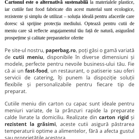
Cartonul este o alternativă sustenabilă
 la materialele plastice, 
iar cutiile fast food fabricate din acest material sunt ecologice, 
rezistente și simplu de utilizat – soluția ideală pentru afacerile care 
doresc să sprijine protecția mediului. Optează pentru cutii de 
meniu care să reflecte angajamentul tău față de natură, asigurând 
prospețime și calitate preparatelor oferite
Pe site-ul nostru,
paperbag.ro
, poți găsi o gamă variată
de
cutii meniu
, disponibile în diverse dimensiuni și
modele, perfecte pentru nevoile business-ului tău. Fie
că ai un
fast-food
, un restaurant, o patiserie sau oferi
servicii de catering, îți punem la dispoziție soluții
flexibile și personalizabile pentru fiecare tip de
preparat.
Cutiile meniu din carton cu capac sunt ideale pentru
meniuri variate, de la prânzuri rapide la preparate
calde livrate la domiciliu. Realizate din
carton rigid
și
rezistent la grăsimi
, aceste cutii asigură păstrarea
temperaturii optime a alimentelor, fără a afecta gustul
sau proprietățile acestora.