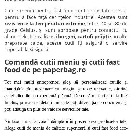
Cutiile meniu pentru fast food sunt proiectate special
pentru a face față cerințelor industriei. Acestea sunt
rezistente la temperaturi extreme
, între -40 și +80 de
grade Celsius, și sunt aprobate pentru contactul cu
alimentele. Fie că livrezi
burgeri
,
cartofi prăjiți
sau alte
preparate calde, aceste cutii îți asigură o servire
impecabilă și sigură.
Comandă cutii meniu și cutii fast
food de pe paperbag.ro
Tot mai mulți antreprenori aleg să personalizeze cutiile și 
materialele de prezentare cu imagini și texte relevante, oferind 
astfel clienților o experiență plăcută. De ce să nu faci și tu la fel? 
În plus, prin aceste detalii unice, te poți diferenția de concurență și 
poți adăuga un plus de valoare serviciilor tale.
Nu lăsa nimic la voia întâmplării în prezentarea produselor tale. 
Alege cutii de meniu de calitate superioară și cutii fast food eco-