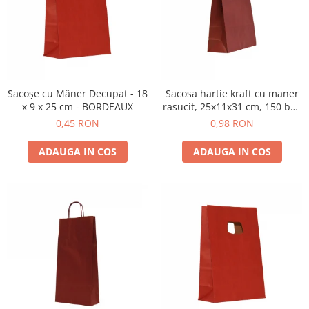
Pungi de hartie ciocolatii
Cutii cartofi prajiti
Pungi de hartie mov
Cutii mancare chinezeasca
Pungi de hartie bordeaux
Boluri supa cu capac de unica
folosinta
Sacoșe cu Mâner Decupat - 18
Sacosa hartie kraft cu maner
Caserole salata din carton
x 9 x 25 cm - BORDEAUX
rasucit, 25x11x31 cm, 150 buc
Boluri unica folosinta din trestie
- BORDEAUX
0,45 RON
0,98 RON
zahar
Suporti pahare din carton
ADAUGA IN COS
ADAUGA IN COS
Barcute din carton
Cutii pentru paste din carton
Sosiere din plastic cu capac