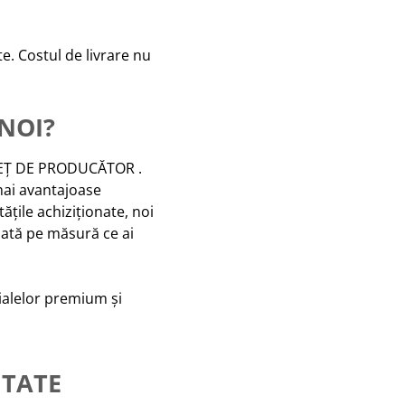
te. Costul de livrare nu
 NOI?
PREȚ DE PRODUCĂTOR .
mai avantajoase
ățile achiziționate, noi
nată pe măsură ce ai
rialelor premium și
ITATE