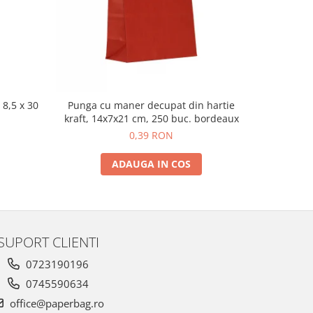
 8,5 x 30
Punga cu maner decupat din hartie
Sacosa ha
kraft, 14x7x21 cm, 250 buc. bordeaux
18x8,5x
0,39 RON
ADAUGA IN COS
SUPORT CLIENTI
0723190196
0745590634
office@paperbag.ro