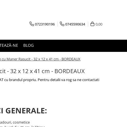
0723190196
0745590634
0,00
TEAZĂ-NE
BLOG
 cu Maner Rasucit - 32 x 12 x 41 cm - BORDEAUX
it - 32 x 12 x 41 cm - BORDEAUX
 cu brandul propriu. Pentru detalii va rog sa ne contactati
I GENERALE:
 cadouri, cosmetice