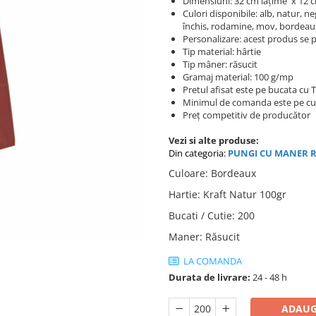
Dimensiuni: 32 cm lățime x 12 
Culori disponibile: alb, natur, n
închis, rodamine, mov, bordeaux
Personalizare: acest produs se p
Tip material: hârtie
Tip mâner: răsucit
Gramaj material: 100 g/mp
Pretul afisat este pe bucata cu 
Minimul de comanda este pe cu
Preț competitiv de producător
Vezi si alte produse:
Din categoria:
PUNGI C
U MANER R
Culoare
:
Bordeaux
Hartie
:
Kraft Natur 100gr
Bucati / Cutie
:
200
Maner
:
Răsucit
LA COMANDA
Durata de livrare:
24 - 48 h
ADAUG