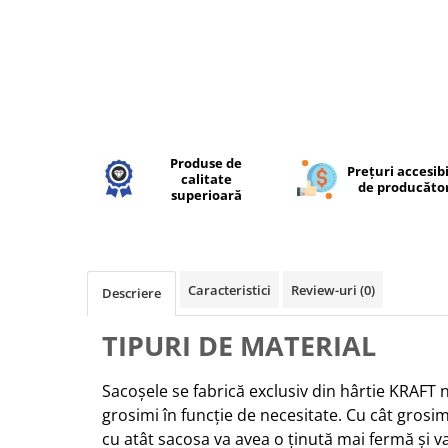
Produse de
Prețuri accesib
calitate
de producăto
superioară
Caracteristici
Review-uri
(0)
Descriere
TIPURI DE MATERIAL
Sacoșele se fabrică exclusiv din hârtie KRAFT n
grosimi în funcție de necesitate. Cu cât grosi
cu atât sacosa va avea o ținută mai fermă și va