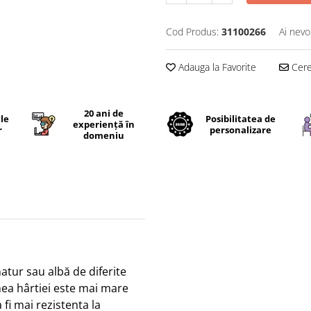
Cod Produs:
31100266
Ai nevo
Adauga la Favorite
Cere 
20 ani de
ile
Posibilitatea de
experiență în
r
personalizare
domeniu
atur sau albă de diferite
mea hârtiei este mai mare
 fi mai rezistenta la