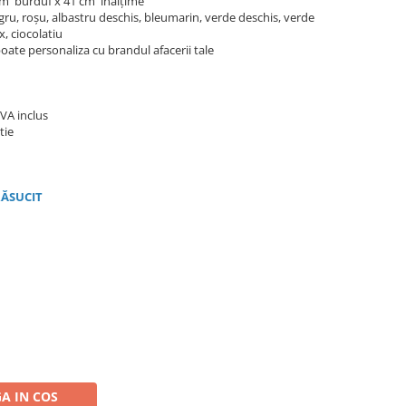
cm burduf x 41 cm înălțime
egru, roșu, albastru deschis, bleumarin, verde deschis, verde
, ciocolatiu
oate personaliza cu brandul afacerii tale
TVA inclus
tie
ĂSUCIT
A IN COS