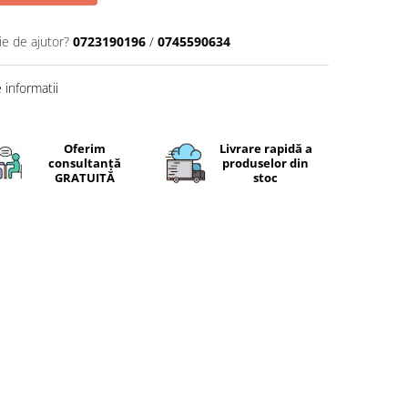
ie de ajutor?
0723190196
/
0745590634
informatii
Oferim
Livrare rapidă a
consultanță
produselor din
GRATUITĂ
stoc