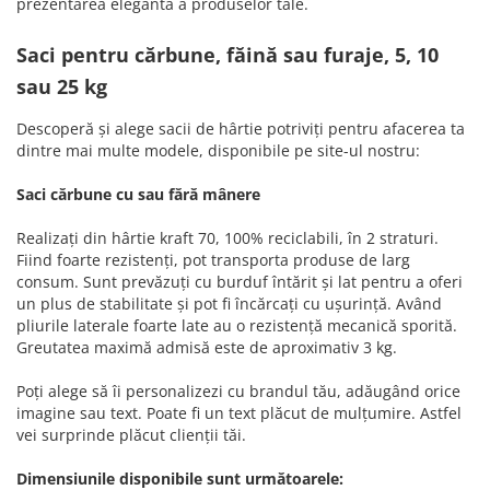
prezentarea elegantă a produselor tale.
Saci pentru cărbune, făină sau furaje, 5, 10
sau 25 kg
Descoperă și alege sacii de hârtie potriviți pentru afacerea ta
dintre mai multe modele, disponibile pe site-ul nostru:
Saci cărbune cu sau fără mânere
Realizați din hârtie kraft 70, 100% reciclabili, în 2 straturi.
Fiind foarte rezistenți, pot transporta produse de larg
consum. Sunt prevăzuți cu burduf întărit și lat pentru a oferi
un plus de stabilitate și pot fi încărcați cu ușurință. Având
pliurile laterale foarte late au o rezistență mecanică sporită.
Greutatea maximă admisă este de aproximativ 3 kg.
Poți alege să îi personalizezi cu brandul tău, adăugând orice
imagine sau text. Poate fi un text plăcut de mulțumire. Astfel
vei surprinde plăcut clienții tăi.
Dimensiunile disponibile sunt următoarele: