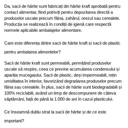
Da, sacii de hârtie sunt fabricați din hârtie kraft aprobată pentru 
contact alimentar, fiind potriviți pentru depozitarea directă a 
produselor uscate precum făina, zahărul, orezul sau cerealele. 
Producția se realizează în condiții de igienă care respectă 
normele aplicabile ambalajelor alimentare.
Care este diferența dintre sacii de hârtie kraft și sacii de plastic 
pentru ambalarea alimentelor?
Sacii de hârtie kraft sunt permeabili, permițând produselor 
uscate să respire, ceea ce previne acumularea condensului și 
apariția mucegaiului. Sacii de plastic, deși impermeabili, rețin 
umiditatea în interior, favorizând degradarea produselor precum 
făina sau cerealele. În plus, sacii de hârtie sunt biodegradabili și 
100% reciclabili, având un timp de descompunere de câteva 
săptămâni, față de până la 1.000 de ani în cazul plasticului.
Ce înseamnă dublu strat la sacii de hârtie și de ce este 
important?