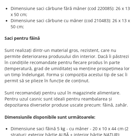
Dimensiune saci cărbune fără mâner (cod 220085): 26 x 13
x 50 cm;
Dimensiune saci cărbune cu mâner (cod 210483): 26 x 13 x
50 cm;
Saci pentru făină
Sunt realizați dintr-un material gros, rezistent, care nu
permite deteriorarea produsului din interior. Dacă îi păstrezi
în condițiile recomandate pentru fiecare produs în parte
(temperatură, grad de umiditate) va menține prospețimea lor
un timp îndelungat. Forma și compoziția acestui tip de sac îi
permit să se plieze în funcție de conținut.
Sunt recomandați pentru uzul în magazinele alimentare.
Pentru uzul casnic sunt ideali pentru reambalarea și
depozitarea diverselor produse uscate precum: făină, zahăr.
Dimensiunile disponibile sunt următoarele:
Dimensiune saci făină 5 kg - cu mâner - 20 x 10 x 44 cm (2
straturi: exterior hârtie ALBĂ + interior hârtie NATUR);