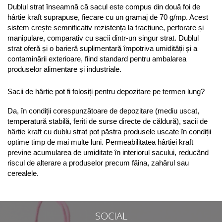
Dublul strat înseamnă că sacul este compus din două foi de 
hârtie kraft suprapuse, fiecare cu un gramaj de 70 g/mp. Acest 
sistem crește semnificativ rezistența la tracțiune, perforare și 
manipulare, comparativ cu sacii dintr-un singur strat. Dublul 
strat oferă și o barieră suplimentară împotriva umidității și a 
contaminării exterioare, fiind standard pentru ambalarea 
produselor alimentare și industriale.
Sacii de hârtie pot fi folosiți pentru depozitare pe termen lung?
Da, în condiții corespunzătoare de depozitare (mediu uscat, 
temperatură stabilă, feriti de surse directe de căldură), sacii de 
hârtie kraft cu dublu strat pot păstra produsele uscate în condiții 
optime timp de mai multe luni. Permeabilitatea hârtiei kraft 
previne acumularea de umiditate în interiorul sacului, reducând 
riscul de alterare a produselor precum făina, zahărul sau 
cerealele.
SOCIAL