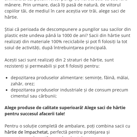
mânere. Prin urmare, dacă îți pasă de natură, de viitorul
copiilor tăi, de mediul în care aceștia vor trăi, alege saci de
hârtie.
Știai că perioada de descompunere a pungilor sau sacilor din
plastic este undeva până la 1000 de ani? Sacii din hârtie sunt
realizați din materiale 100% reciclabile și pot fi folosiți la tot
soiul de activități, după întrebuințarea principală.
Acești saci sunt realizați din 2 straturi de hârtie, sunt
rezistenți și permeabili și pot fi folosiți pentru:
depozitarea produselor alimentare: semințe, făină, mălai,
zahăr, orez;
depozitarea produselor industriale și de consum precum
cimentul sau cărbunii;
Alege produse de calitate superioară! Alege saci de hârtie
pentru succesul afacerii tale!
Pentru o soluție completă de ambalare, poți combina sacii cu
hârtie de împachetat,
perfectă pentru protejarea și