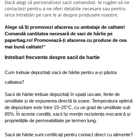
Dacă alegi să personalizezi sacii comandați, te rugăm să ne
contactezi pentru a ne oferi detaliile necesare sau pentru
orice întrebări pe care le ai despre produsele noastre.
Alege să îți promovezi afacerea cu ambalaje de calitate! 
Comandă cantitatea necesară de saci de hârtie pe 
paperbag.ro! Promovează-ți afacerea cu produse de cea 
mai bună calitate!
”
Intrebari frecvente despre sacii de hartie
Cum trebuie depozitați sacii de hârtie pentru a-și păstra 
calitatea?
Sacii de hârtie trebuie depozitați în spații uscate, ferite de 
umiditate și de expunerea directă la soare. Temperatura optimă 
de depozitare este între 15–25°C, cu un grad de umiditate sub 
65%. În aceste condiții, sacii își mențin rezistența mecanică și 
proprietățile de permeabilitate pe termen lung.
Sacii de hârtie sunt certificați pentru contact direct cu alimente?