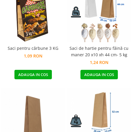
Pungi de hartie ciocolatii
Cutii cartofi prajiti
Pungi de hartie mov
Cutii mancare chinezeasca
Pungi de hartie bordeaux
Boluri supa cu capac de unica
folosinta
Caserole salata din carton
Saci pentru cărbune 3 KG
Saci de hartie pentru făină cu
Boluri unica folosinta din trestie
maner 20 x10 xh 44 cm- 5 kg
zahar
1,09 RON
1,24 RON
Suporti pahare din carton
Barcute din carton
ADAUGA IN COS
ADAUGA IN COS
Cutii pentru paste din carton
Sosiere din plastic cu capac