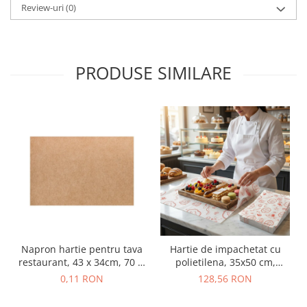
Review-uri
(0)
PRODUSE SIMILARE
Napron hartie pentru tava
Hartie de impachetat cu
restaurant, 43 x 34cm, 70 g,
polietilena, 35x50 cm,
kraft natur, 1000 coli-set
60+10g, cutie de 10 kg
0,11 RON
128,56 RON