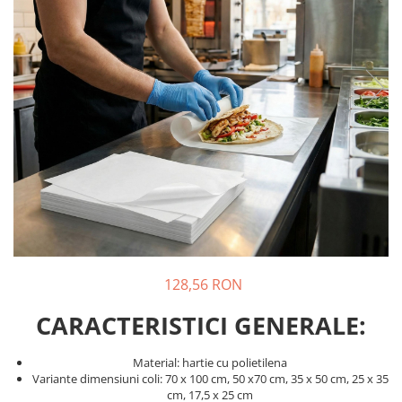
Pungi de hartie ciocolatii
Cutii cartofi prajiti
Pungi de hartie mov
Cutii mancare chinezeasca
Pungi de hartie bordeaux
Boluri supa cu capac de unica
folosinta
Caserole salata din carton
Boluri unica folosinta din trestie
zahar
Suporti pahare din carton
Barcute din carton
Cutii pentru paste din carton
Sosiere din plastic cu capac
128,56 RON
CARACTERISTICI GENERALE:
Material: hartie cu polietilena
Variante dimensiuni coli: 70 x 100 cm, 50 x70 cm, 35 x 50 cm, 25 x 35
cm, 17,5 x 25 cm