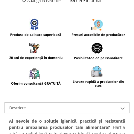
Adauga la Favorite
Cere informatii
Prețuri accesibile de producător
Produse de calitate superioară
20 ani de experiență în domeniu
Posibilitatea de personalizare
Livrare rapidă a produselor din
Oferim consultanță GRATUITĂ
stoc
Descriere
Ai nevoie de o soluție igienică, practică și rezistentă
pentru ambalarea produselor tale alimentare?
Hârtia
albă cu polietilenă este alegerea ideală pentru afacerea