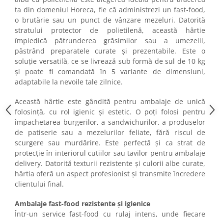
ta din domeniul Horeca, fie că administrezi un fast-food,
o brutărie sau un punct de vânzare mezeluri. Datorită
stratului protector de polietilenă, această hârtie
împiedică pătrunderea grăsimilor sau a umezelii,
păstrând preparatele curate și prezentabile. Este o
soluție versatilă, ce se livrează sub formă de sul de 10 kg
și poate fi comandată în 5 variante de dimensiuni,
adaptabile la nevoile tale zilnice.
Această hârtie este gândită pentru ambalaje de unică
folosință, cu rol igienic și estetic. O poți folosi pentru
împachetarea burgerilor, a sandwichurilor, a produselor
de patiserie sau a mezelurilor feliate, fără riscul de
scurgere sau murdărire. Este perfectă și ca strat de
protecție în interiorul cutiilor sau tavilor pentru ambalaje
delivery. Datorită texturii rezistente și culorii albe curate,
hârtia oferă un aspect profesionist și transmite încredere
clientului final.
Ambalaje fast-food rezistente și igienice
Într-un service fast-food cu rulaj intens, unde fiecare