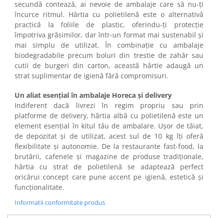
secundă contează, ai nevoie de ambalaje care să nu-ți
încurce ritmul. Hârtia cu polietilenă este o alternativă
practică la foliile de plastic, oferindu-ți protecție
împotriva grăsimilor, dar într-un format mai sustenabil și
mai simplu de utilizat. În combinație cu ambalaje
biodegradabile precum boluri din trestie de zahăr sau
cutii de burgeri din carton, această hârtie adaugă un
strat suplimentar de igienă fără compromisuri.
Un aliat esențial în ambalaje Horeca și delivery
Indiferent dacă livrezi în regim propriu sau prin
platforme de delivery, hârtia albă cu polietilenă este un
element esențial în kitul tău de ambalare. Ușor de tăiat,
de depozitat și de utilizat, acest sul de 10 kg îți oferă
flexibilitate și autonomie. De la restaurante fast-food, la
brutării, cafenele și magazine de produse tradiționale,
hârtia cu strat de polietilenă se adaptează perfect
oricărui concept care pune accent pe igienă, estetică și
funcționalitate.
Informatii conformitate produs