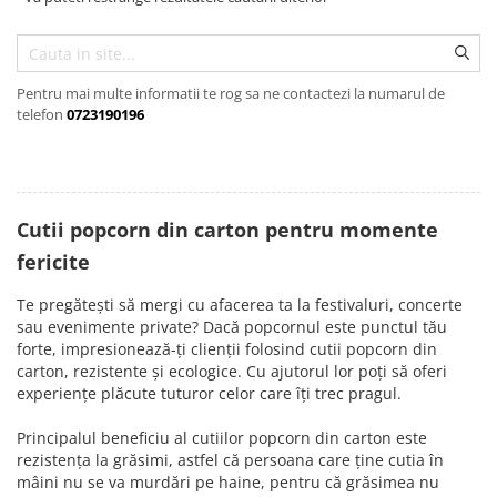
Pungi de hartie ciocolatii
Cutii cartofi prajiti
Pungi de hartie mov
Cutii mancare chinezeasca
Pungi de hartie bordeaux
Pentru mai multe informatii te rog sa ne contactezi la numarul de
Boluri supa cu capac de unica
telefon
0723190196
folosinta
Caserole salata din carton
Boluri unica folosinta din trestie
zahar
Cutii popcorn din carton pentru momente
Suporti pahare din carton
fericite
Barcute din carton
Te pregătești să mergi cu afacerea ta la festivaluri, concerte
Cutii pentru paste din carton
sau evenimente private? Dacă popcornul este punctul tău
Sosiere din plastic cu capac
forte, impresionează-ți clienții folosind cutii popcorn din
carton, rezistente și ecologice. Cu ajutorul lor poți să oferi
experiențe plăcute tuturor celor care îți trec pragul.
Principalul beneficiu al cutiilor popcorn din carton este
rezistența la grăsimi, astfel că persoana care ține cutia în
mâini nu se va murdări pe haine, pentru că grăsimea nu