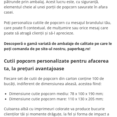
pătrunde prin ambalaj. Acest lucru este, cu siguranță,
elementul cheie al unei porții de popcorn savurate în afara
casei.
Poți personaliza cutiile de popcorn cu mesajul brandului tău,
care poate fi contextual, de mulțumire sau orice mesaj care
poate să atragă clienții și să-l aprecieze.
Descoperă o gamă variată de ambalaje de calitate pe care le
poți comanda de pe site-ul nostru, paperbag.ro!
Cutii popcorn personalizate pentru afacerea
ta, la prețuri avantajoase
Fiecare set de cutii de popcorn din carton conține 100 de
bucăți, indiferent de dimensiunea aleasă, acestea fiind:
Dimensiune cutie popcorn mediu: 78 x 100 x 190 mm;
Dimensiune cutie popcorn mare: 110 x 130 x 205 mm;
Culoarea albă cu imprimeuri colorate va produce bucurie
clienților tăi și momente drăguțe, la fel și forma de impact a