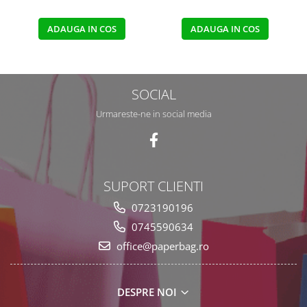
ADAUGA IN COS
ADAUGA IN COS
SOCIAL
Urmareste-ne in social media
SUPORT CLIENTI
0723190196
0745590634
office@paperbag.ro
DESPRE NOI