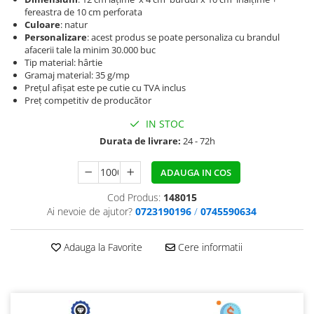
fereastra de 10 cm perforata
Culoare
: natur
Personalizare
: acest produs se poate personaliza cu brandul
afacerii tale la minim 30.000 buc
Tip material: hârtie
Gramaj material: 35 g/mp
Prețul afișat este pe cutie cu TVA inclus
Preț competitiv de producător
IN STOC
Durata de livrare:
24 - 72h
ADAUGA IN COS
Cod Produs:
148015
Ai nevoie de ajutor?
0723190196
/
0745590634
Adauga la Favorite
Cere informatii