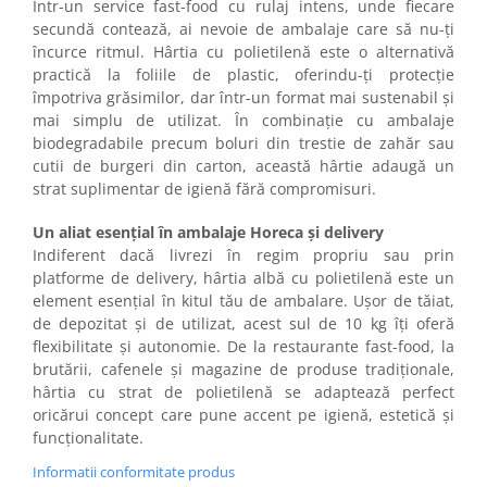
Într-un service fast-food cu rulaj intens, unde fiecare
secundă contează, ai nevoie de ambalaje care să nu-ți
încurce ritmul. Hârtia cu polietilenă este o alternativă
practică la foliile de plastic, oferindu-ți protecție
împotriva grăsimilor, dar într-un format mai sustenabil și
mai simplu de utilizat. În combinație cu ambalaje
biodegradabile precum boluri din trestie de zahăr sau
cutii de burgeri din carton, această hârtie adaugă un
strat suplimentar de igienă fără compromisuri.
Un aliat esențial în ambalaje Horeca și delivery
Indiferent dacă livrezi în regim propriu sau prin
platforme de delivery, hârtia albă cu polietilenă este un
element esențial în kitul tău de ambalare. Ușor de tăiat,
de depozitat și de utilizat, acest sul de 10 kg îți oferă
flexibilitate și autonomie. De la restaurante fast-food, la
brutării, cafenele și magazine de produse tradiționale,
hârtia cu strat de polietilenă se adaptează perfect
oricărui concept care pune accent pe igienă, estetică și
funcționalitate.
Informatii conformitate produs