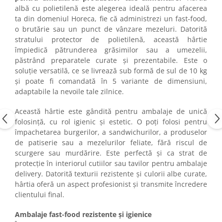
albă cu polietilenă este alegerea ideală pentru afacerea
ta din domeniul Horeca, fie că administrezi un fast-food,
o brutărie sau un punct de vânzare mezeluri. Datorită
stratului protector de polietilenă, această hârtie
împiedică pătrunderea grăsimilor sau a umezelii,
păstrând preparatele curate și prezentabile. Este o
soluție versatilă, ce se livrează sub formă de sul de 10 kg
și poate fi comandată în 5 variante de dimensiuni,
adaptabile la nevoile tale zilnice.
Această hârtie este gândită pentru ambalaje de unică
folosință, cu rol igienic și estetic. O poți folosi pentru
împachetarea burgerilor, a sandwichurilor, a produselor
de patiserie sau a mezelurilor feliate, fără riscul de
scurgere sau murdărire. Este perfectă și ca strat de
protecție în interiorul cutiilor sau tavilor pentru ambalaje
delivery. Datorită texturii rezistente și culorii albe curate,
hârtia oferă un aspect profesionist și transmite încredere
clientului final.
Ambalaje fast-food rezistente și igienice