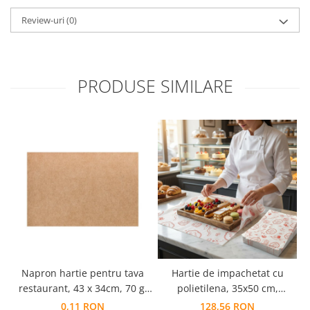
Review-uri
(0)
PRODUSE SIMILARE
Napron hartie pentru tava
Hartie de impachetat cu
restaurant, 43 x 34cm, 70 g,
polietilena, 35x50 cm,
kraft natur, 1000 coli-set
60+10g, cutie de 10 kg
0,11 RON
128,56 RON