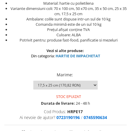
Material: hartie cu polietilena
Variante dimensiuni coli: 70 x 100 cm, 50 x70 cm, 35 x 50 cm, 25 x 35
cm, 17,5 x 25 cm
Ambalare: colile sunt dispuse intr-un sul de 10 kg
Comanda minimă este de un sul 10 kg
Prețul afișat conține TVA
Culoare: ALBA
Potrivit pentru: produse fast-food, panificatie si mezeluri
Vezi si alte produse:
Din categoria:
HARTIE DE IMPACHETAT
Marime
:
STOC EPUIZAT
Durata de livrare:
24 - 48 h
Cod Produs:
HRPE17
Ai nevoie de ajutor?
0723190196
/
0745590634