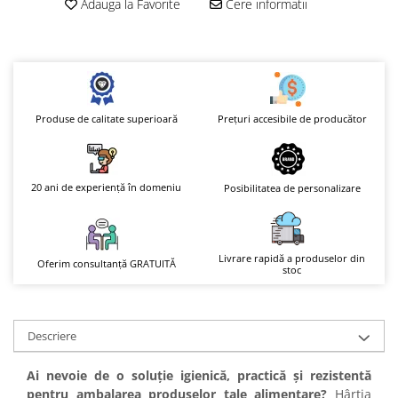
Adauga la Favorite
Cere informatii
Prețuri accesibile de producător
Produse de calitate superioară
20 ani de experiență în domeniu
Posibilitatea de personalizare
Livrare rapidă a produselor din
Oferim consultanță GRATUITĂ
stoc
Descriere
Ai nevoie de o soluție igienică, practică și rezistentă
pentru ambalarea produselor tale alimentare?
Hârtia