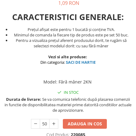
1,09 RON
CARACTERISTICI GENERALE:
Prețul afișat este pentru 1 bucată și conține TVA.
Minimul de comanda la fiecare tip de produs este pe set 50 buc.
Pentru a vizualiza prețul aferent produsului dorit, te rugăm să
selectezi modelul dorit: cu sau fără mâner
Vezi si alte produse:
Din categoria:
SACI DE HARTIE
Model
:
Fără mâner 2KN
IN STOC
Durata de livrare:
Se va comunica telefonic după plasarea comenzii
in functie de disponibilitatea materiei prime datorită conditiilor actuale
de aprovizionare.
ADAUGA IN COS
Cod Produs:
220085