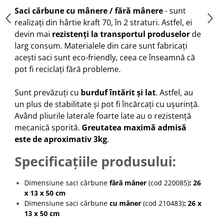
Saci cărbune cu mânere / fără mânere
- sunt
realizați din hârtie kraft 70, în 2 straturi. Astfel, ei
devin mai
rezistenți la transportul produselor
de
larg consum. Materialele din care sunt fabricați
acești saci sunt eco-friendly, ceea ce înseamnă că
pot fi reciclați fără probleme.
Sunt prevăzuți cu
burduf întărit și lat
. Astfel, au
un plus de stabilitate și pot fi încărcați cu ușurință.
Având pliurile laterale foarte late au o rezistență
mecanică sporită.
Greutatea maximă admisă
este de aproximativ 3kg
.
Specificațiile produsului:
Dimensiune saci cărbune
fără mâner
(cod 220085)
: 26
x 13 x 50 cm
Dimensiune saci cărbune
cu mâner
(cod 210483)
: 26 x
13 x 50 cm