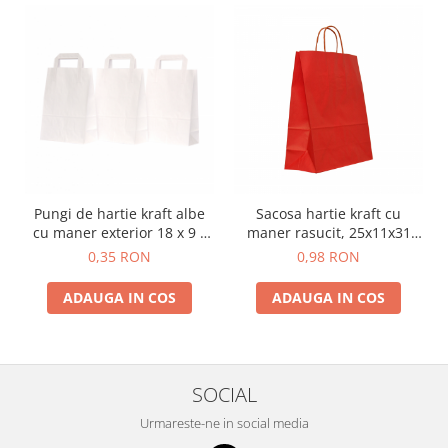
Pungi de hartie kraft albe
Sacosa hartie kraft cu
cu maner exterior 18 x 9 x
maner rasucit, 25x11x31
25 cm
cm, 150 buc - ROSU
0,35 RON
0,98 RON
ADAUGA IN COS
ADAUGA IN COS
SOCIAL
Urmareste-ne in social media