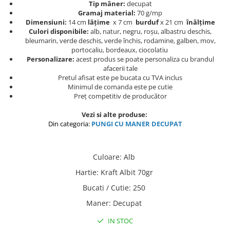
Tip mâner:
decupat
Gramaj material:
70 g/mp
Dimensiuni:
14 cm
lățime
x 7 cm
burduf
x 21 cm
înălțime
Culori disponibile:
alb, natur, negru, roșu, albastru deschis,
bleumarin, verde deschis, verde închis, rodamine, galben, mov,
portocaliu, bordeaux, ciocolatiu
Personalizare:
acest produs se poate personaliza cu brandul
afacerii tale
Pretul afisat este pe bucata cu TVA inclus
Minimul de comanda este pe cutie
Preț competitiv de producător
Vezi si alte produse:
Din categoria:
PUNGI C
U MANER DECUPAT
Culoare
:
Alb
Hartie
:
Kraft Albit 70gr
Bucati / Cutie
:
250
Maner
:
Decupat
IN STOC