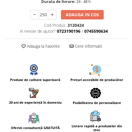
Durata de livrare:
24 - 48 h
ADAUGA IN COS
Cod Produs:
3120424
Ai nevoie de ajutor?
0723190196
/
0745590634
Adauga la Favorite
Cere informatii
Prețuri accesibile de producător
Produse de calitate superioară
20 ani de experiență în domeniu
Posibilitatea de personalizare
Livrare rapidă a produselor din
Oferim consultanță GRATUITĂ
stoc