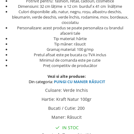
Potrivit pentru: fashion, retail, cadouri, cosmetice
Dimensiuni: 32 cm lățime x 12 cm burduf x 41 cm înălțime
Culori disponibile: alb, natur, negru, roșu, albastru deschis,
bleumarin, verde deschis, verde închis, rodamine, mov, bordeaux,
ciocolatiu
Personalizare: acest produs se poate personaliza cu brandul
afacerii tale
Tip material: hârtie
Tip mâner: răsucit
Gramaj material: 100 g/mp
Pretul afisat este pe bucata cu TVA inclus
Minimul de comanda este pe cutie
Preț competitiv de producător
Vezi si alte produse:
Din categoria:
PUNGI C
U MANER RĂSUCIT
Culoare
:
Verde Inchis
Hartie
:
Kraft Natur 100gr
Bucati / Cutie
:
200
Maner
:
Răsucit
IN STOC