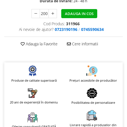
Durata de livrare:
24 - 48 h
ADAUGA IN COS
Cod Produs:
311966
Ai nevoie de ajutor?
0723190196
/
0745590634
Adauga la Favorite
Cere informatii
Prețuri accesibile de producător
Produse de calitate superioară
20 ani de experiență în domeniu
Posibilitatea de personalizare
Livrare rapidă a produselor din
Oferim consultanță GRATUITĂ