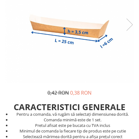
Pungi de hartie ciocolatii
Cutii cartofi prajiti
Pungi de hartie mov
Cutii mancare chinezeasca
Pungi de hartie bordeaux
Boluri supa cu capac de unica
folosinta
Caserole salata din carton
Boluri unica folosinta din trestie
zahar
Suporti pahare din carton
Barcute din carton
Cutii pentru paste din carton
0,42 RON
0,38 RON
Sosiere din plastic cu capac
CARACTERISTICI GENERALE
Pentru a comanda, vă rugăm să selectați dimensiunea dorită.
Comanda minimă este de 1 set.
Pretul afisat este pe bucata cu TVA inclus
Minimul de comanda la fiecare tip de produs este pe cutie
Selectează mărimea dorită pentru a afișa prețul corect