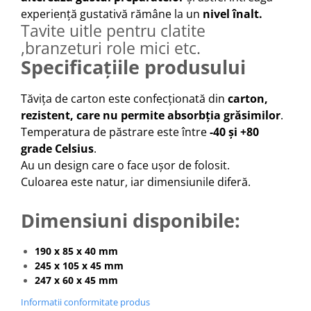
experiență gustativă rămâne la un
nivel înalt.
Tavite uitle pentru clatite
,branzeturi role mici etc.
Specificațiile produsului
Tăvița de carton este confecționată din
carton,
rezistent, care nu permite absorbția grăsimilor
.
Temperatura de păstrare este între
-40 și +80
grade Celsius
.
Au un design care o face ușor de folosit.
Culoarea este natur, iar dimensiunile diferă.
Dimensiuni disponibile:
190 x 85 x 40 mm
245 x 105 x 45 mm
247 x 60 x 45 mm
Informatii conformitate produs