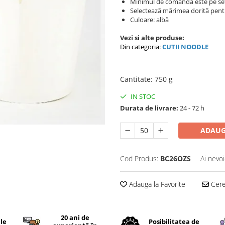
Minimul de comanda este pe se
Selectează mărimea dorită pentru
Culoare: albă
Vezi si alte produse:
Din categoria:
CUTII NOODLE
Cantitate
:
750 g
IN STOC
Durata de livrare:
24 - 72 h
ADAUG
Cod Produs:
BC26OZS
Ai nevoi
Adauga la Favorite
Cere 
20 ani de
ile
Posibilitatea de