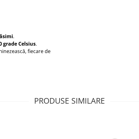
răsimi
.
0 grade Celsius
.
hinezească, fiecare de
PRODUSE SIMILARE