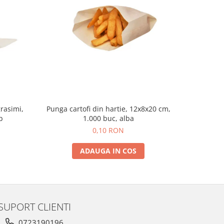
grasimi,
Punga cartofi din hartie, 12x8x20 cm,
Punga car
b
1.000 buc, alba
0,10 RON
ADAUGA IN COS
SUPORT CLIENTI
0723190196