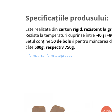
Specificațiile produsului:
Este realizată din
carton rigid
,
rezistent la g
Rezistă la temperaturi cuprinse între
-40 și +8
Setul conține
50 de bolur
i pentru mâncarea c
câte
500g, respectiv 750g.
Informatii conformitate produs
-17%