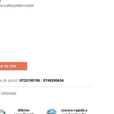
t
 a afișa prețul corect.
A IN COS
e de ajutor?
0723190196
/
0745590634
informatii
Oferim
Livrare rapidă a