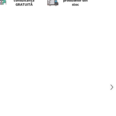
consultanță
produselor din
GRATUITĂ
stoc