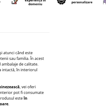
experiență în
r
personalizare
domeniu
și atunci când este
enii sau familia. În acest
d ambalaje de calitate.
intactă, în interiorul
.
hinezească
, vei oferi
 interior pot fi consumate
produsul este
în
goare
.