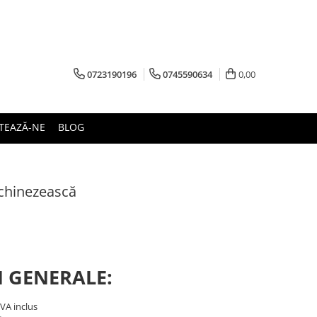
0723190196
0745590634
0,00
TEAZĂ-NE
BLOG
chinezească
I GENERALE:
TVA inclus