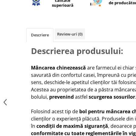
calitate
de producăto
superioară
Review-uri
(0)
Descriere
Descrierea produsului:
Mâncarea chinezească
are farmecul ei chiar 
savurată din confortul casei, împreună cu priet
sens, deschide-le apetitul clienților tăi folosin
Acestea au proprietatea de a păstra mâncarea 
bolului,
prevenind
astfel
scurgerea sosurilor
Folosind acest tip de
bol pentru mâncarea c
clienților o experiență plăcută. Produsele din
în
condiții de maximă siguranță
, deoarece 
conformitate cu toate reglementările în vi