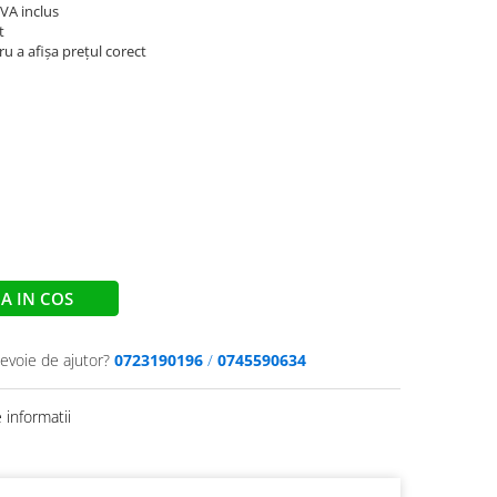
TVA inclus
t
u a afișa prețul corect
A IN COS
nevoie de ajutor?
0723190196
/
0745590634
informatii