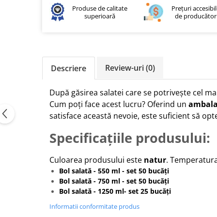
Produse de calitate
Prețuri accesibi
superioară
de producător
Review-uri
(0)
Descriere
După găsirea salatei care se potrivește cel mai
Cum poți face acest lucru? Oferind un
ambalaj
satisface această nevoie, este suficient să op
Specificațiile produsului:
Culoarea produsului este
natur
. Temperatura
Bol salată - 550 ml - set 50 bucăți
Bol salată - 750 ml - set 50 bucăți
Bol salată - 1250 ml- set 25 bucăți
Informatii conformitate produs