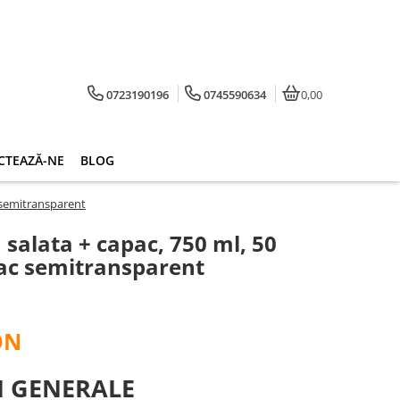
0723190196
0745590634
0,00
CTEAZĂ-NE
BLOG
 semitransparent
 salata + capac, 750 ml, 50
ac semitransparent
ON
I GENERALE