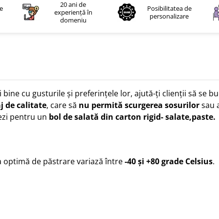
20 ani de
le
Posibilitatea de
experiență în
personalizare
domeniu
 bine cu gusturile și preferințele lor, ajută-ți clienții să se
 de calitate
, care să
nu permită scurgerea sosurilor
sau a
tezi pentru un
bol de salată din carton rigid- salate,paste.
 optimă de păstrare variază între
-40 și +80 grade Celsius
.