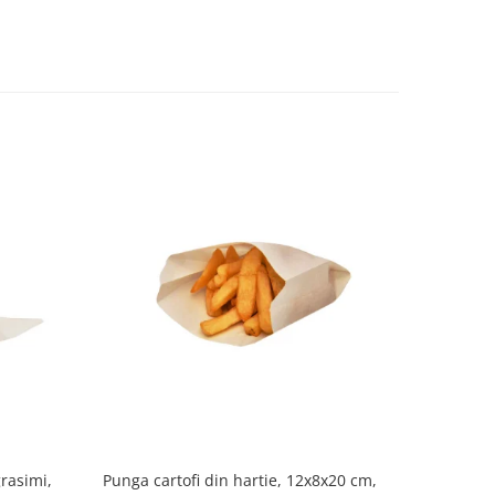
grasimi,
Punga cartofi din hartie, 12x8x20 cm,
Punga car