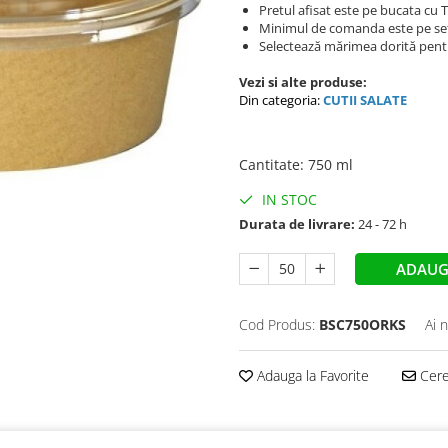
Pretul afisat este pe bucata cu 
Minimul de comanda este pe se
Selectează mărimea dorită pentr
Vezi si alte produse:
Din categoria:
CUTII SALATE
Cantitate
:
750 ml
IN STOC
Durata de livrare:
24 - 72 h
ADAUG
Cod Produs:
BSC750ORKS
Ai 
Adauga la Favorite
Cere 