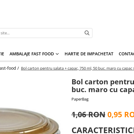
IE
AMBALAJE FAST FOOD
HARTIE DE IMPACHETAT
CONTA
ast-food /
Bol carton pentru salata + capac, 750 ml, 50 buc. maro cu capac
Bol carton pentru
buc. maro cu cap
PaperBag
1,06 RON
0,95 R
CARACTERISTIC