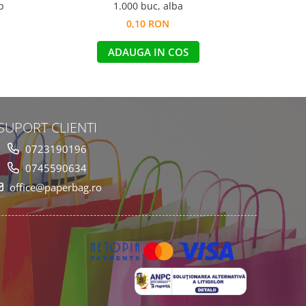
b
1.000 buc, alba
0,10 RON
ADAUGA IN COS
SUPORT CLIENTI
0723190196
0745590634
office@paperbag.ro