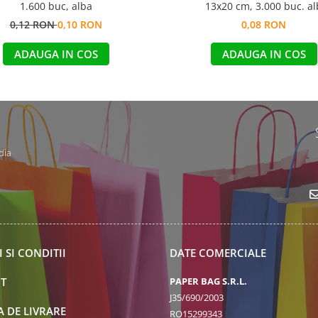
1.600 buc, alba
13x20 cm, 3.000 buc. al
0,12 RON
0,10 RON
0,08 RON
ADAUGA IN COS
ADAUGA IN COS
dia
 SI CONDITII
DATE COMERCIALE
T
PAPER BAG S.R.L.
J35/690/2003
A DE LIVRARE
RO15299343