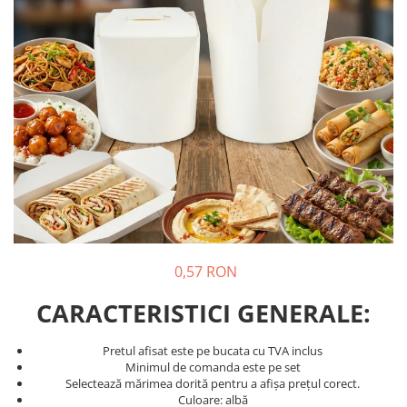
Pungi de hartie ciocolatii
Cutii cartofi prajiti
Pungi de hartie mov
Cutii mancare chinezeasca
Pungi de hartie bordeaux
Boluri supa cu capac de unica
folosinta
Caserole salata din carton
Boluri unica folosinta din trestie
zahar
Suporti pahare din carton
Barcute din carton
Cutii pentru paste din carton
0,57 RON
Sosiere din plastic cu capac
CARACTERISTICI GENERALE:
Pretul afisat este pe bucata cu TVA inclus
Minimul de comanda este pe set
Selectează mărimea dorită pentru a afișa prețul corect.
Culoare: albă