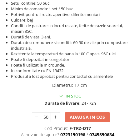
Setul conține: 50 buc
Minim de comanda: 1 set / 50 buc
Potrivit pentru: fructe, aperitive, diferite meniuri
Culoare: bej
Conditii de pastrare: in locuri uscate, ferite de razele soarelui,
maxim 35C.
Durată de viata: 3 ani.
Durata descompunere si conditii: 60-90 de zile prin compostare
industrială.
Rezistenta la temperaturi de pana la 100 C apa si 95C ulei.
Poate fi depozitat în congelator.
Poate fi utilizat la microunde.
In conformitate cu EN 13432.
Produsul a fost aprobat pentru contactul cu alimentele
Diametru
:
17 cm
IN STOC
Durata de livrare:
24 - 72h
ADAUGA IN COS
Cod Produs:
F-TRZ-D17
Ai nevoie de ajutor?
0723190196
/
0745590634