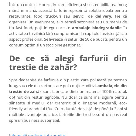
Într-un context Horeca în care eficiența și sustenabilitatea merg
mână în mână, această farfurie reprezintă soluția ideală pentru
restaurante, food truck-uri sau servicii de
delivery
. Fie că
organizezi un eveniment, ai o terasă sezonieră sau un meniu de
tip fast-food, poți integra aceste
ambalaje biodegradabile
în
activitatea ta zilnică fără compromisuri la capitolul rezistență sau
aspect profesional. Se livrează în seturi de 50 de bucăți, pentru un
consum optim și un stoc bine gestionat.
De ce să alegi farfurii din
trestie de zahăr?
Spre deosebire de farfuriile din plastic, care poluează pe termen
lung, sau cele din carton, care pot conține aditivi,
ambalajele din
trestie de zahăr
sunt fabricate dintr-un material 100% natural,
obținut din resturi agricole. Nu doar că sunt mai sigure pentru
sănătate și mediu, dar transmit și o imagine modernă, eco-
friendly a brandului tău. Cu o durată de viață de până la 3 ani și
multiple avantaje practice, farfuriile din trestie sunt un pas real
spre un business sustenabil.
Informatii conformitate produs