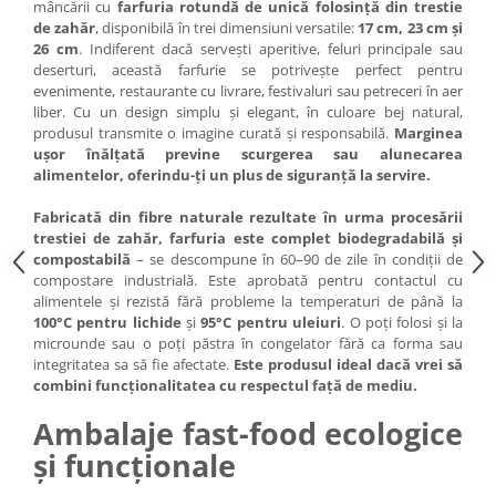
mâncării cu
farfuria rotundă de unică folosință din trestie
de zahăr
, disponibilă în trei dimensiuni versatile:
17 cm, 23 cm și
26 cm
. Indiferent dacă servești aperitive, feluri principale sau
deserturi, această farfurie se potrivește perfect pentru
evenimente, restaurante cu livrare, festivaluri sau petreceri în aer
liber. Cu un design simplu și elegant, în culoare bej natural,
produsul transmite o imagine curată și responsabilă.
Marginea
ușor înălțată previne scurgerea sau alunecarea
alimentelor, oferindu-ți un plus de siguranță la servire.
Fabricată din fibre naturale rezultate în urma procesării
trestiei de zahăr, farfuria este complet
biodegradabilă și
compostabilă
– se descompune în 60–90 de zile în condiții de
compostare industrială. Este aprobată pentru contactul cu
alimentele și rezistă fără probleme la temperaturi de până la
100°C pentru lichide
și
95°C pentru uleiuri
. O poți folosi și la
microunde sau o poți păstra în congelator fără ca forma sau
integritatea sa să fie afectate.
Este produsul ideal dacă vrei să
combini funcționalitatea cu respectul față de mediu.
Ambalaje fast-food ecologice
și funcționale