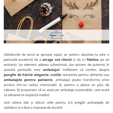
Pungi de hartie ciocolatii
Cutii cartofi prajiti
Pungi de hartie mov
Cutii mancare chinezeasca
Pungi de hartie bordeaux
Boluri supa cu capac de unica
folosinta
Caserole salata din carton
Boluri unica folosinta din trestie
zahar
Sărbătorile de iarnă se apropie rapid, iar pentru afacerea ta este o
Suporti pahare din carton
perioadă excelentă de a
atrage noi clienți
și de a-i
fideliza
pe cei
Barcute din carton
existenți. Un element adesea subestimat, dar extrem de puternic în
această perioadă, este
ambalajul
. Indiferent că vorbim despre
Cutii pentru paste din carton
pungile de hârtie elegante
,
cutiile
rezistente pentru alimente sau
Sosiere din plastic cu capac
ambalajele pentru patiserie
, ambalajul poate transforma orice
produs într-un cadou memorabil. Și, pentru a aduce un plus de
valoare, îți propunem să te axezi pe ambalaje sustenabile, care arată
că afacerea ta respectă mediul.
Iată câteva idei și sfaturi utile pentru a-ți pregăti ambalajele de
sărbători și a face o impresie de durată!