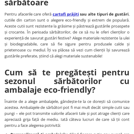
sărbătoare
Pentru afacerile care oferă
cartofi prăjiți
sau alte tipuri de gustări
,
cutiile din carton sunt o alegere eco-friendly și extrem de populară.
Aceste cutii sunt rezistente la grăsime și păstrează gustările proaspete
și crocante. În perioada sărbătorilor, de ce să nu le oferi clienților o
experiență de savurat gustări festive? Alege materiale rezistente la ulei
și biodegradabile, care să fie sigure pentru produsele calde și
prietenoase cu mediul. Îți va plăcea să vezi cum clienții își savurează
gustările preferate, știind că alegi materiale sustenabile!
Cum să te pregătești pentru
sezonul sărbătorilor cu
ambalaje eco-friendly?
Înainte de a alege ambalajele, gândește-te la ce dorești să comunice
acestea. Ambalajele de sărbători pot fi mai mult decât simple cutii sau
pungi – ele pot transmite valorile afacerii tale și pot atrage clienți care
apreciază grija față de mediu. Iată câteva lucruri de care să ții cont
pentru a face alegerea potrivită: