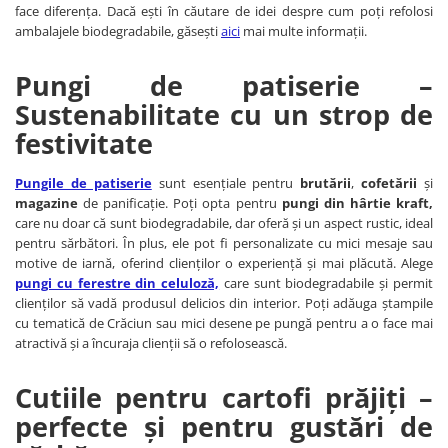
face diferența. Dacă ești în căutare de idei despre cum poți refolosi
ambalajele biodegradabile, găsești
aici
mai multe informații.
Pungi de patiserie –
Sustenabilitate cu un strop de
festivitate
Pungile de patiserie
sunt esențiale pentru
brutării
,
cofetării
și
magazine
de panificație. Poți opta pentru
pungi din hârtie kraft,
care nu doar că sunt biodegradabile, dar oferă și un aspect rustic, ideal
pentru sărbători. În plus, ele pot fi personalizate cu mici mesaje sau
motive de iarnă, oferind clienților o experiență și mai plăcută. Alege
pungi cu ferestre din celuloză,
care sunt biodegradabile și permit
clienților să vadă produsul delicios din interior. Poți adăuga ștampile
cu tematică de Crăciun sau mici desene pe pungă pentru a o face mai
atractivă și a încuraja clienții să o refolosească.
Cutiile pentru cartofi prăjiți –
perfecte și pentru gustări de