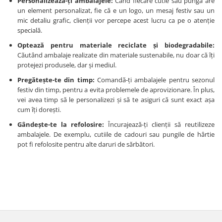
Personalizează-ți ambalajele:
Când fiecare cutie sau pungă are
un element personalizat, fie că e un logo, un mesaj festiv sau un
mic detaliu grafic, clienții vor percepe acest lucru ca pe o atenție
specială.
Optează pentru materiale reciclate și biodegradabile:
Căutând ambalaje realizate din materiale sustenabile, nu doar că îți
protejezi produsele, dar și mediul.
Pregătește-te din timp:
Comandă-ți ambalajele pentru sezonul
festiv din timp, pentru a evita problemele de aprovizionare. În plus,
vei avea timp să le personalizezi și să te asiguri că sunt exact așa
cum îți dorești.
Gândește-te la refolosire:
Încurajează-ți clienții să reutilizeze
ambalajele. De exemplu, cutiile de cadouri sau pungile de hârtie
pot fi refolosite pentru alte daruri de sărbători.