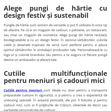
Alege pungi de hârtie cu
design festiv și sustenabil
Pungile de hârtie sunt extrem de versatile și pot fi utilizate în orice tip
de afacere, fie că ai un magazin de cadouri, o patiserie, un restaurant,
sau chiar un magazin de cosmetice. Alege pungi din hârtie reciclată,
biodegradabile și cu un design festiv. În sezonul sărbătorilor, culorile
calde și desenele inspirate de iarnă sunt perfecte pentru a aduce
spiritul sărbătorilor în ambalajul produselor tale. Personalizează-le cu
logo-ul și culorile brandului tău pentru a te asigura că fiecare pungă
devine un ambasador al afacerii tale.
Cutiile multifuncționale
pentru meniuri și cadouri mici
Cutiile pentru meniuri
sunt ideale nu doar pentru a transporta
preparatele culinare în siguranță, ci și pentru a crea o experiență de
unboxing specială. În această perioadă, ele pot fi folosite și pentru
cadouri mici, cum ar fi prăjiturile de Crăciun, obiectele de decor sau
pachetele personalizate de cadouri.