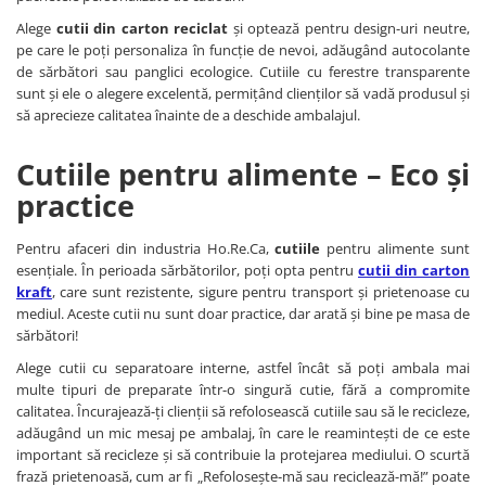
Alege
cutii din carton reciclat
și optează pentru design-uri neutre,
pe care le poți personaliza în funcție de nevoi, adăugând autocolante
de sărbători sau panglici ecologice. Cutiile cu ferestre transparente
sunt și ele o alegere excelentă, permițând clienților să vadă produsul și
să aprecieze calitatea înainte de a deschide ambalajul.
Cutiile pentru alimente – Eco și
practice
Pentru afaceri din industria Ho.Re.Ca,
cutiile
pentru alimente sunt
esențiale. În perioada sărbătorilor, poți opta pentru
cutii din carton
kraft
, care sunt rezistente, sigure pentru transport și prietenoase cu
mediul. Aceste cutii nu sunt doar practice, dar arată și bine pe masa de
sărbători!
Alege cutii cu separatoare interne, astfel încât să poți ambala mai
multe tipuri de preparate într-o singură cutie, fără a compromite
calitatea. Încurajează-ți clienții să refolosească cutiile sau să le recicleze,
adăugând un mic mesaj pe ambalaj, în care le reamintești de ce este
important să recicleze și să contribuie la protejarea mediului. O scurtă
frază prietenoasă, cum ar fi „Refolosește-mă sau reciclează-mă!” poate