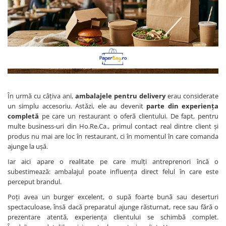
Pungi de hartie ciocolatii
Cutii cartofi prajiti
Pungi de hartie mov
Cutii mancare chinezeasca
Pungi de hartie bordeaux
Boluri supa cu capac de unica
folosinta
Caserole salata din carton
Boluri unica folosinta din trestie
zahar
În urmă cu câțiva ani,
ambalajele pentru delivery
erau considerate
un simplu accesoriu. Astăzi, ele au devenit
parte din experiența
Suporti pahare din carton
completă
pe care un restaurant o oferă clientului. De fapt, pentru
Barcute din carton
multe business-uri din Ho.Re.Ca., primul contact real dintre client și
produs nu mai are loc în restaurant, ci în momentul în care comanda
Cutii pentru paste din carton
ajunge la ușă.
Sosiere din plastic cu capac
Iar aici apare o realitate pe care mulți antreprenori încă o
subestimează: ambalajul poate influența direct felul în care este
perceput brandul.
Poți avea un burger excelent, o supă foarte bună sau deserturi
spectaculoase, însă dacă preparatul ajunge răsturnat, rece sau fără o
prezentare atentă, experiența clientului se schimbă complet.