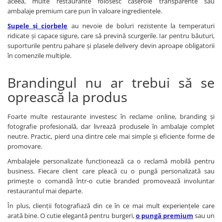
aceea, multe restaurante folosesc caserole transparente sau
ambalaje premium care pun în valoare ingredientele.
Supele și ciorbele
au nevoie de boluri rezistente la temperaturi
ridicate și capace sigure, care să prevină scurgerile. Iar pentru băuturi,
suporturile pentru pahare și plasele delivery devin aproape obligatorii
în comenzile multiple.
Brandingul nu ar trebui să se
oprească la produs
Foarte multe restaurante investesc în reclame online, branding și
fotografie profesională, dar livrează produsele în ambalaje complet
neutre. Practic, pierd una dintre cele mai simple și eficiente forme de
promovare.
Ambalajele personalizate funcționează ca o reclamă mobilă pentru
business. Fiecare client care pleacă cu o pungă personalizată sau
primește o comandă într-o cutie branded promovează involuntar
restaurantul mai departe.
În plus, clienții fotografiază din ce în ce mai mult experiențele care
arată bine. O cutie elegantă pentru burgeri,
o pungă premium
sau un