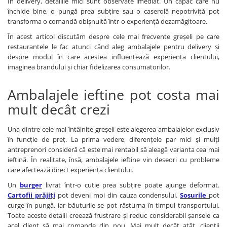
În delivery, detaliile mici sunt observate imediat. Un capac care nu
închide bine, o pungă prea subțire sau o caserolă nepotrivită pot
transforma o comandă obișnuită într-o experiență dezamăgitoare.
În acest articol discutăm despre cele mai frecvente greșeli pe care
restaurantele le fac atunci când aleg ambalajele pentru delivery și
despre modul în care acestea influențează experiența clientului,
imaginea brandului și chiar fidelizarea consumatorilor.
Ambalajele ieftine pot costa mai
mult decât crezi
Una dintre cele mai întâlnite greșeli este alegerea ambalajelor exclusiv
în funcție de preț. La prima vedere, diferențele par mici și mulți
antreprenori consideră că este mai rentabil să aleagă varianta cea mai
ieftină. În realitate, însă, ambalajele ieftine vin deseori cu probleme
care afectează direct experiența clientului.
Un
burger
livrat într-o cutie prea subțire poate ajunge deformat.
Cartofii prăjiți
pot deveni moi din cauza condensului.
Sosurile
pot
curge în pungă, iar băuturile se pot răsturna în timpul transportului.
Toate aceste detalii creează frustrare și reduc considerabil șansele ca
acel client să mai comande din nou. Mai mult decât atât, clienții