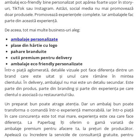
ambalaj eco-friendly bine personalizat pot apărea foarte ușor în story-
uri, TikTok sau Instagram. Astăzi, social media nu mai promovează
doar produsele. Promovează experiențele complete. Iar ambalajele fac
parte din această experiență.
De aceea, tot mai multe business-uri aleg:
ambalaje personalizate
plase din hârtie cu logo
pahare branduite
cutii premium pentru delivery
ambalaje eco friendly personalizate
Într-o piață aglomerată, detaliile vizuale pot face diferența dintre un
brand care este uitat și unul care rămâne în mintea
clientului. În delivery, ambalajul nu mai este un detaliu secundar. Este
parte din produs, parte din branding și parte din experiența pe care
clientul o asociază cu restaurantul tău.
Un preparat bun poate atrage atenția. Dar un ambalaj bun poate
transforma o comandă într-o experiență memorabilă. Iar într-o piață
în care concurența este tot mai mare, experiența este cea care face
diferența. La Paperbag îți oferim o gamă variată de
ambalaje premium pentru afacere ta, la prețuri de producător.
Apelează cu încredere la serviciile de consultanță gratuite, pentru