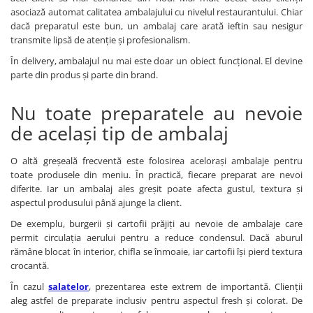
asociază automat calitatea ambalajului cu nivelul restaurantului. Chiar
dacă preparatul este bun, un ambalaj care arată ieftin sau nesigur
transmite lipsă de atenție și profesionalism.
În delivery, ambalajul nu mai este doar un obiect funcțional. El devine
parte din produs și parte din brand.
Nu toate preparatele au nevoie
de același tip de ambalaj
O altă greșeală frecventă este folosirea acelorași ambalaje pentru
toate produsele din meniu. În practică, fiecare preparat are nevoi
diferite. Iar un ambalaj ales greșit poate afecta gustul, textura și
aspectul produsului până ajunge la client.
De exemplu, burgerii și cartofii prăjiți au nevoie de ambalaje care
permit circulația aerului pentru a reduce condensul. Dacă aburul
rămâne blocat în interior, chifla se înmoaie, iar cartofii își pierd textura
crocantă.
În cazul
salatelor
, prezentarea este extrem de importantă. Clienții
aleg astfel de preparate inclusiv pentru aspectul fresh și colorat. De