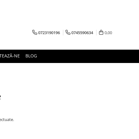
0723190196
0745590634
0,00
TEAZĂ-NE
BLOG
e
ectuate.