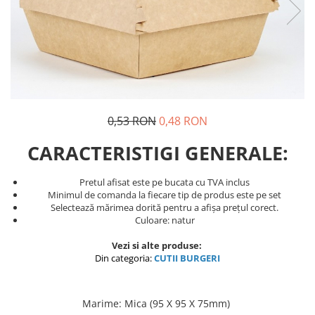
Pungi de hartie ciocolatii
Cutii cartofi prajiti
Pungi de hartie mov
Cutii mancare chinezeasca
Pungi de hartie bordeaux
Boluri supa cu capac de unica
folosinta
Caserole salata din carton
Boluri unica folosinta din trestie
0,53 RON
0,48 RON
zahar
CARACTERISTIGI GENERALE:
Suporti pahare din carton
Barcute din carton
Pretul afisat este pe bucata cu TVA inclus
Minimul de comanda la fiecare tip de produs este pe set
Cutii pentru paste din carton
Selectează mărimea dorită pentru a afișa prețul corect.
Sosiere din plastic cu capac
Culoare: natur
Vezi si alte produse:
Din categoria:
CUTII BURGERI
Marime
:
Mica (95 X 95 X 75mm)