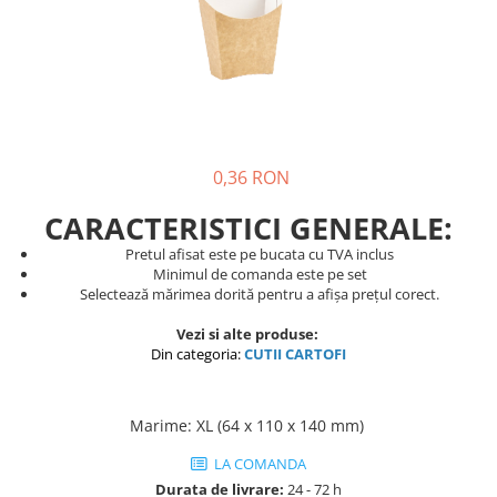
Pungi de hartie ciocolatii
Cutii cartofi prajiti
Pungi de hartie mov
Cutii mancare chinezeasca
Pungi de hartie bordeaux
Boluri supa cu capac de unica
folosinta
Caserole salata din carton
0,36 RON
Boluri unica folosinta din trestie
zahar
CARACTERISTICI GENERALE:
Suporti pahare din carton
Pretul afisat este pe bucata cu TVA inclus
Minimul de comanda este pe set
Barcute din carton
Selectează mărimea dorită pentru a afișa prețul corect.
Cutii pentru paste din carton
Vezi si alte produse:
Sosiere din plastic cu capac
Din categoria:
CUTII CARTOFI
Marime
:
XL (64 x 110 x 140 mm)
LA COMANDA
Durata de livrare:
24 - 72 h