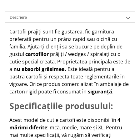
Descriere
Cartofii prăjiți sunt fie gustarea, fie garnitura
preferată pentru un prânz rapid sau o cină cu
familia. Ajută-ți clienții să se bucure pe deplin de
gustul
cartofilor
prăjiți / wedges / spiralați cu o
cutie special creată. Proprietatea principală este de
a
nu absorbi grăsimea.
Este ideală pentru a
păstra cartofii și respectă toate reglementările în
vigoare. Orice produs comercializat în ambalaje de
carton rigid poate fi consumat în
siguranță
.
Specificațiile produsului:
Acest model de cutie cartofi este disponibil în
4
mărimi diferite
: mcă, medie, mare și XL. Pentru
mai multe specificații, vă rugăm să verificați