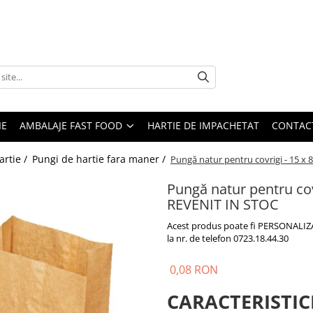
IE
AMBALAJE FAST FOOD
HARTIE DE IMPACHETAT
CONTAC
artie /
Pungi de hartie fara maner /
Pungă natur pentru covrigi - 15 x
Pungă natur pentru cov
REVENIT IN STOC
Acest produs poate fi PERSONALIZAT
la nr. de telefon 0723.18.44.30
0,08 RON
CARACTERISTIC