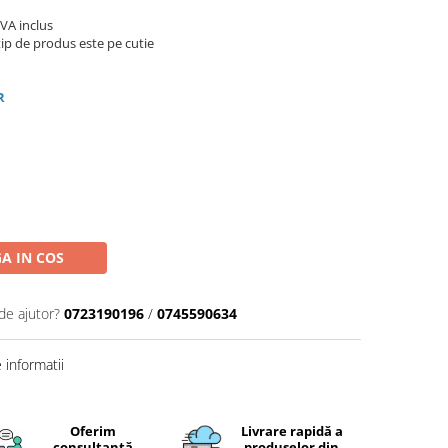
TVA inclus
ip de produs este pe cutie
R
A IN COS
de ajutor?
0723190196
/
0745590634
informatii
Oferim
Livrare rapidă a
consultanță
produselor din