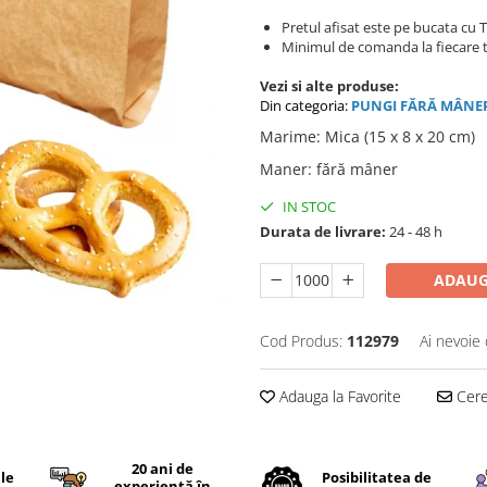
Pretul afisat este pe bucata cu 
Minimul de comanda la fiecare t
Vezi si alte produse:
Din categoria:
PUNGI FĂRĂ MÂNE
Marime
:
Mica (15 x 8 x 20 cm)
Maner
:
fără mâner
IN STOC
Durata de livrare:
24 - 48 h
ADAUG
Cod Produs:
112979
Ai nevoie 
Adauga la Favorite
Cere 
20 ani de
ile
Posibilitatea de
experiență în