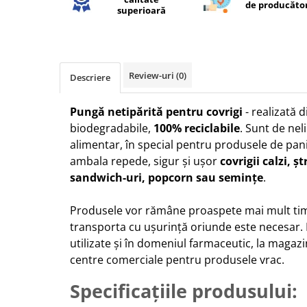
de producăto
superioară
Review-uri
(0)
Descriere
Pungă netipărită pentru covrigi
- realizată 
biodegradabile,
100% reciclabile
. Sunt de nel
alimentar, în special pentru produsele de panif
ambala repede, sigur și ușor
covrigii calzi, ș
sandwich-uri, popcorn sau semințe
.
Produsele vor rămâne proaspete mai mult tim
transporta cu ușurință oriunde este necesar.
utilizate și în domeniul farmaceutic, la magazi
centre comerciale pentru produsele vrac.
Specificațiile produsului: