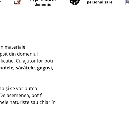
r
personalizare
domeniu
din materiale
ipsit din domeniul
icație. Cu ajutor lor poți
trudele, sărățele, gogoși,
p și se vor putea
 De asemenea, pot fi
nele naturiste sau chiar în