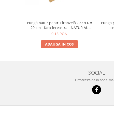
Pungă natur pentru franzelă - 22 x 6 x
Punga p
29 cm - fara fereastra - NATUR AU
cm
REVENIT IN STOC
0,15 RON
ADAUGA IN COS
SOCIAL
Urmareste-ne in social me