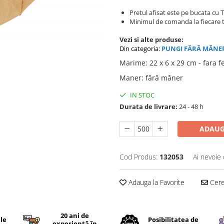
Pretul afisat este pe bucata cu 
Minimul de comanda la fiecare t
Vezi si alte produse:
Din categoria:
PUNGI FĂRĂ MÂNE
Marime
:
22 x 6 x 29 cm - fara f
Maner
:
fără mâner
IN STOC
Durata de livrare:
24 - 48 h
ADAUG
Cod Produs:
132053
Ai nevoie 
Adauga la Favorite
Cere 
20 ani de
ile
Posibilitatea de
experiență în