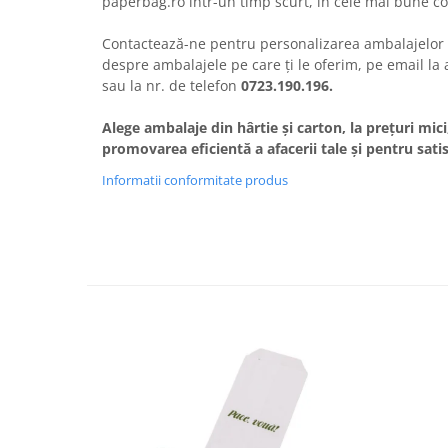
paperbag.ro într-un timp scurt, în cele mai bune con
Contactează-ne pentru personalizarea ambalajelor s
despre ambalajele pe care ți le oferim, pe email la
sau la nr. de telefon
0723.190.196.
Alege ambalaje din hârtie și carton, la prețuri mi
promovarea eficientă a afacerii tale și pentru satis
Informatii conformitate produs