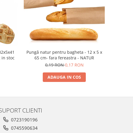
32x5x41
Pungă natur pentru bagheta - 12 x 5 x
Pungi de ha
 in stoc
65 cm- fara fereastra - NATUR
0,19 RON
0,17 RON
ADAUGA IN COS
SUPORT CLIENTI
0723190196
0745590634