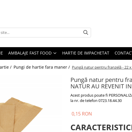
IE
AMBALAJE FAST FOOD
HARTIE DE IMPACHETAT
CONTAC
artie /
Pungi de hartie fara maner /
Pungă natur pentru franzelă - 22 x
Pungă natur pentru fran
NATUR AU REVENIT IN
Acest produs poate fi PERSONALIZAT
la nr. de telefon 0723.18.44.30
0,15 RON
CARACTERISTIC