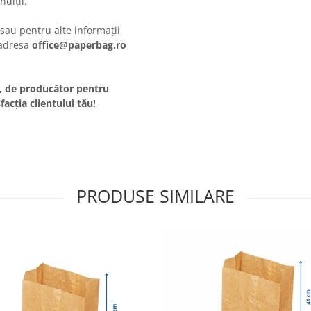
diții.
au pentru alte informații
 adresa
office@paperbag.ro
ci, de producător pentru
facția clientului tău!
PRODUSE SIMILARE