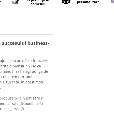
r
personalizare
domeniu
a succesului business-
e ajungeau acasă cu franzele
erite dimensiuni? Fie că
recomandăm să alegi punga de
de culoare maro, ambalaj
 în siguranță. În acest mod
ci.
roduselor din patiserii și
ercializate disponibile în
rt și siguranță.