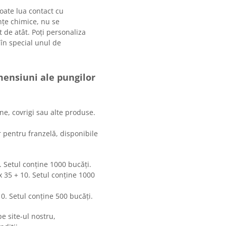
poate lua contact cu
țe chimice, nu se
 de atât. Poți personaliza
în special unul de
imensiuni ale pungilor
ne, covrigi sau alte produse.
 pentru franzelă, disponibile
 Setul conține 1000 bucăți.
 35 + 10. Setul conține 1000
0. Setul conține 500 bucăți.
e site-ul nostru,