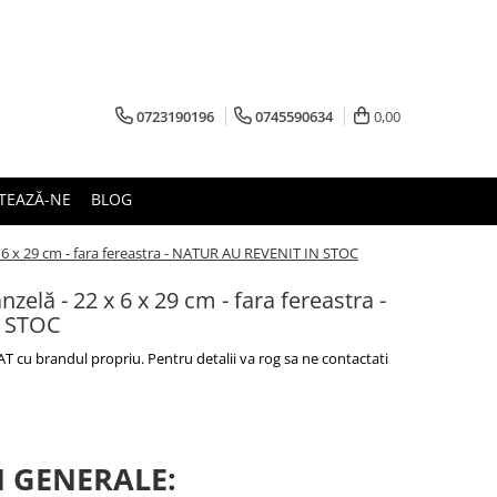
0723190196
0745590634
0,00
TEAZĂ-NE
BLOG
 6 x 29 cm - fara fereastra - NATUR AU REVENIT IN STOC
zelă - 22 x 6 x 29 cm - fara fereastra -
 STOC
 cu brandul propriu. Pentru detalii va rog sa ne contactati
I GENERALE: