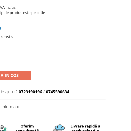
TVA inclus
ip de produs este pe cutie
R
ereastra
A IN COS
de ajutor?
0723190196
/
0745590634
informatii
Oferim
Livrare rapidă a
consultanță
produselor din