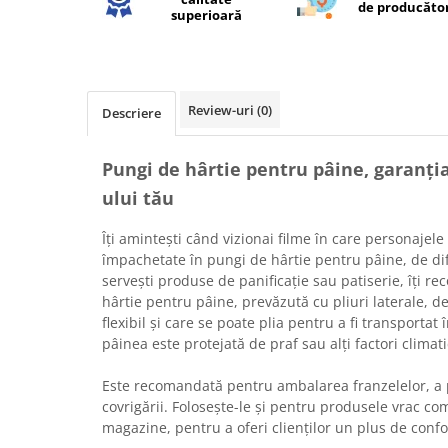
de producăto
superioară
Review-uri
(0)
Descriere
Pungi de hârtie pentru pâine, garanți
ului tău
Îți amintești când vizionai filme în care personajel
împachetate în pungi de hârtie pentru pâine, de dif
servești produse de panificație sau patiserie, îți 
hârtie pentru pâine, prevăzută cu pliuri laterale, 
flexibil și care se poate plia pentru a fi transportat
pâinea este protejată de praf sau alți factori climati
Este recomandată pentru ambalarea franzelelor, a p
covrigării. Folosește-le și pentru produsele vrac com
magazine, pentru a oferi clienților un plus de confo