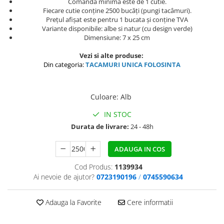
Comanda minimă este de 1 cutie.
Fiecare cutie conține 2500 bucăți (pungi tacâmuri).
Prețul afișat este pentru 1 bucata și conține TVA
Variante disponibile: albe si natur (cu design verde)
Dimensiune: 7 x 25 cm
Vezi si alte produse:
Din categoria:
TACAMURI UNICA FOLOSINTA
Culoare
:
Alb
IN STOC
Durata de livrare:
24 - 48h
ADAUGA IN COS
Cod Produs:
1139934
Ai nevoie de ajutor?
0723190196
/
0745590634
Adauga la Favorite
Cere informatii