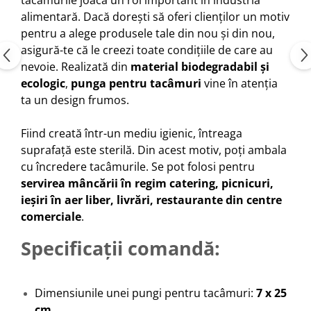
alimentară. Dacă dorești să oferi clienților un motiv
pentru a alege produsele tale din nou și din nou,
asigură-te că le creezi toate condițiile de care au
nevoie. Realizată din
material biodegradabil și
ecologic
,
punga pentru tacâmuri
vine în atenția
ta un design frumos.
Fiind creată într-un mediu igienic, întreaga
suprafață este sterilă. Din acest motiv, poți ambala
cu încredere tacâmurile. Se pot folosi pentru
servirea mâncării în regim catering, picnicuri,
ieșiri în aer liber, livrări, restaurante din centre
comerciale
.
Specificații comandă:
Dimensiunile unei pungi pentru tacâmuri:
7 x 25
cm
.