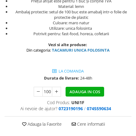
Prețul afișat este pentru 1 buc și conține TVA
Material: lemn
Ambalaj protectie: setul de 100 buc este amabalj intr-o folie de
protectie de plastic
Culoare: maro natur
Utilizare: unica folosinta
Potrivit pentru: fast-food, horeca, cofetarii
Vezi si alte produse:
Din categoria:
TACAMURI UNICA FOLOSINTA
LA COMANDA
Durata de livrare:
24-48h
ADAUGA IN COS
Cod Produs:
UNI1F
Ai nevoie de ajutor?
0723190196
/
0745590634
Adauga la Favorite
Cere informatii