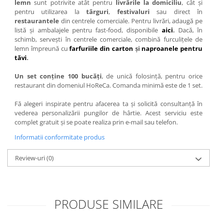
lemn
sunt potrivite atât pentru
livrările la domiciliu
, cât și
pentru utilizarea la
târguri
,
festivaluri
sau direct în
restaurantele
din centrele comerciale. Pentru livrări, adaugă pe
listă și ambalajele pentru fast-food, disponibile
aici
.
Dacă, în
schimb, servești în centrele comerciale, combină furculițele de
lemn împreună cu
farfuriile din carton
și
naproanele pentru
tăvi
.
Un set conține 100 bucăți
, de unică folosință, pentru orice
restaurant din domeniul HoReCa. Comanda minimă este de 1 set.
Fă alegeri inspirate pentru afacerea ta și solicită consultanță în
vederea personalizării pungilor de hârtie. Acest serviciu este
complet gratuit și se poate realiza prin e-mail sau telefon.
Informatii conformitate produs
Review-uri
(0)
PRODUSE SIMILARE