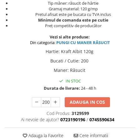
Tip mâner: răsucit de hârtie
Gramaj material: 120 g/mp
Pretul afisat este pe bucata cu TVA inclus
Minimul de comanda este pe cutie
Preț competitiv de producător
Vezi si alte produse:
Din categoria:
PUNGI C
U MANER RĂSUCIT
Hartie
:
Kraft Albit 120g
Bucati / Cutie
:
200
Maner
:
Răsucit
IN STOC
Durata de livrare:
24 - 48 h
ADAUGA IN COS
Cod Produs:
3129599
Ai nevoie de ajutor?
0723190196
/
0745590634
Adauga la Favorite
Cere informatii