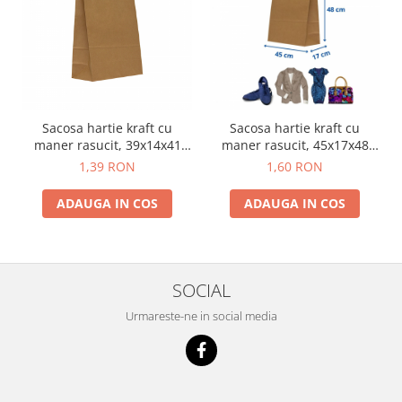
Sacosa hartie kraft cu
Sacosa hartie kraft cu
maner rasucit, 39x14x41
maner rasucit, 45x17x48
cm, 200 buc - NATUR
cm, 250 buc - NATUR
1,39 RON
1,60 RON
ADAUGA IN COS
ADAUGA IN COS
SOCIAL
Urmareste-ne in social media