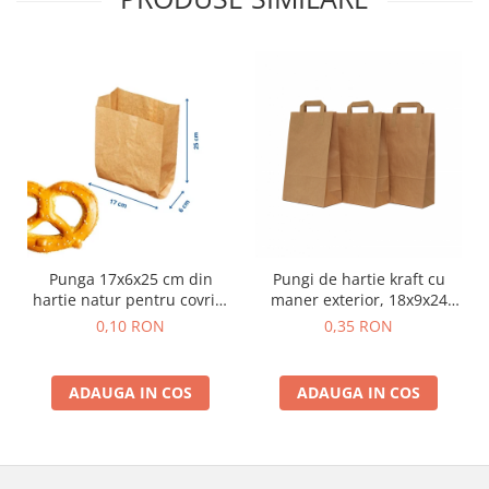
Punga 17x6x25 cm din
Pungi de hartie kraft cu
hartie natur pentru covrigi
maner exterior, 18x9x24
si produse de panificatie
cm, 250 buc - natur
0,10 RON
0,35 RON
ADAUGA IN COS
ADAUGA IN COS