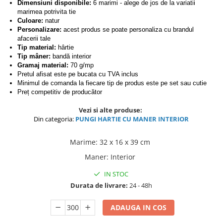
Dimensiuni disponibile:
6 marimi - alege de jos de la variatii
marimea potrivita tie
Culoare:
natur
Personalizare:
acest produs se poate personaliza cu brandul
afacerii tale
Tip material:
hârtie
Tip mâner:
bandă interior
Gramaj material:
70 g/mp
Pretul afisat este pe bucata cu TVA inclus
Minimul de comanda la fiecare tip de produs este pe set sau cutie
Preț competitiv de producător
Vezi si alte produse:
Din categoria:
PUNGI HARTIE CU MANER INTERIOR
Marime
:
32 x 16 x 39 cm
Maner
:
Interior
IN STOC
Durata de livrare:
24 - 48h
ADAUGA IN COS