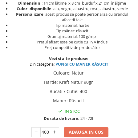
Dimensiuni
: 14 cm lățime x 8 cm burduf x 21 cm înălțime
Culori
disponibile
: alb, negru, albastru, rosu, albastru, verde
Personalizare
: acest produs se poate personaliza cu brandul
afacerii tale
Tip material: hârtie
Tip mâner: răsucit
Gramaj material: 100 g/mp
Prețul afișat este pe cutie cu TVA inclus
Preț competitiv de producător
Vezi si alte produse:
Din categoria:
PUNGI C
U MANER RĂSUCIT
Culoare
:
Natur
Hartie
:
Kraft Natur 90gr
Bucati / Cutie
:
400
Maner
:
Răsucit
IN STOC
Durata de livrare:
24 - 72h
ADAUGA IN COS