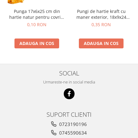
Punga 17x6x25 cm din
Pungi de hartie kraft cu
hartie natur pentru covrigi
maner exterior, 18x9x24
si produse de panificatie
cm, 250 buc - natur
0,10 RON
0,35 RON
ADAUGA IN COS
ADAUGA IN COS
SOCIAL
Urmareste-ne in social media
SUPORT CLIENTI
0723190196
0745590634