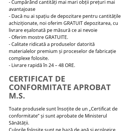
- Cumpărând cantități mai mari obții prețuri mai
avantajoase
- Dacă nu ai spațiu de depozitare pentru cantitățile
achiziționate, noi oferim GRATUIT depozitarea, cu
livrare eșalonată pe măsură ce ai nevoie
- Oferim mostre GRATUITE.
- Calitate ridicată a produselor datorită
materialelor premium și proceselor de fabricație
complexe folosite.
- Livrare rapidă în 24 – 48 ORE.
CERTIFICAT DE
CONFORMITATE APROBAT
M.S.
Toate produsele sunt însoțite de un „Certificat de
conformitate” și sunt aprobate de Ministerul
Sănătății.
Culorile folosite sunt pe bază de apă și ecologice