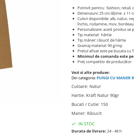
Potrivit pentru: fashion, retail,
Dimensiuni: 25 cm lățime x 11 
Culori disponibile: alb, natur, n
închis, rodamine, mov, bordeaux
Personalizare: acest produs se p
Tip material: hârtie
Tip mâner: răsucit de hârtie
Gramaj material: 90 g/mp
Pretul afisat este pe bucata cu 
Minimul de comanda este pe
Preț competitiv de producător
Vezi si alte produse:
Din categoria:
PUNGI C
U MANER R
Culoare
:
Natur
Hartie
:
Kraft Natur 90gr
Bucati / Cutie
:
150
Maner
:
Răsucit
IN STOC
Durata de livrare:
24 - 48 h