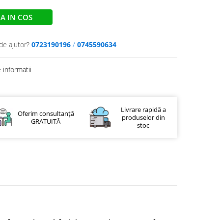
A IN COS
de ajutor?
0723190196
/
0745590634
informatii
Livrare rapidă a
Oferim consultanță
produselor din
GRATUITĂ
stoc