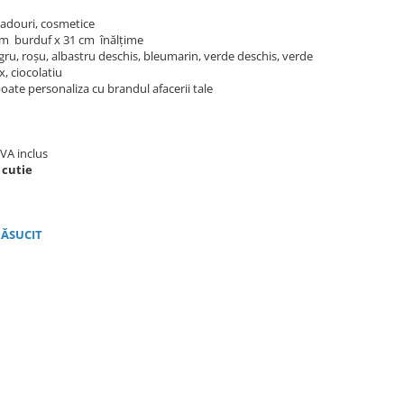
 cadouri, cosmetice
cm burduf x 31 cm înălțime
egru, roșu, albastru deschis, bleumarin, verde deschis, verde
, ciocolatiu
oate personaliza cu brandul afacerii tale
TVA inclus
 cutie
ĂSUCIT