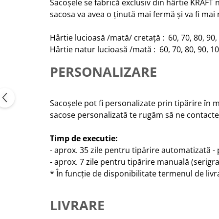
Sacoșele se fabrică exclusiv din hârtie KRAFT 
sacosa va avea o ținută mai fermă și va fi mai
Hârtie lucioasă /mată/ cretață : 60, 70, 80, 90,
Hârtie natur lucioasă /mată : 60, 70, 80, 90, 10
PERSONALIZARE
Sacoșele pot fi personalizate prin tipărire în
sacose personalizată te rugăm să ne contactez
Timp de executie:
- aprox. 35 zile pentru tipărire automatizată -
- aprox. 7 zile pentru tipărire manuală (serigraf
* În funcție de disponibilitate termenul de liv
LIVRARE