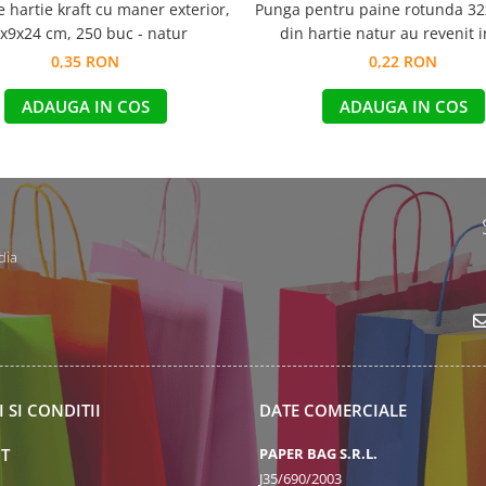
 hartie kraft cu maner exterior,
Punga pentru paine rotunda 3
x9x24 cm, 250 buc - natur
din hartie natur au revenit i
0,35 RON
0,22 RON
ADAUGA IN COS
ADAUGA IN COS
dia
 SI CONDITII
DATE COMERCIALE
T
PAPER BAG S.R.L.
J35/690/2003