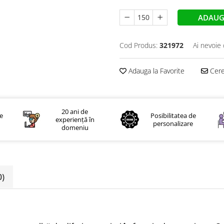
ADAUG
Cod Produs:
321972
Ai nevoie 
Adauga la Favorite
Cere 
20 ani de
le
Posibilitatea de
experiență în
personalizare
domeniu
0)