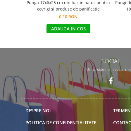
Punga 17x6x25 cm din hartie natur pentru
Pungi de
covrigi si produse de panificatie
18
0,10 RON
ADAUGA IN COS
SOCIAL
Urmareste-ne in social me
DESPRE NOI
TERMENI
POLITICA DE CONFIDENTIALITATE
CONTAC