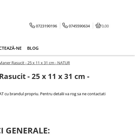
0723190196
0745590634
0,00
CTEAZĂ-NE
BLOG
Maner Rasucit - 25 x 11 x 31 cm - NATUR
asucit - 25 x 11 x 31 cm -
 cu brandul propriu. Pentru detalii va rog sa ne contactati
I GENERALE: