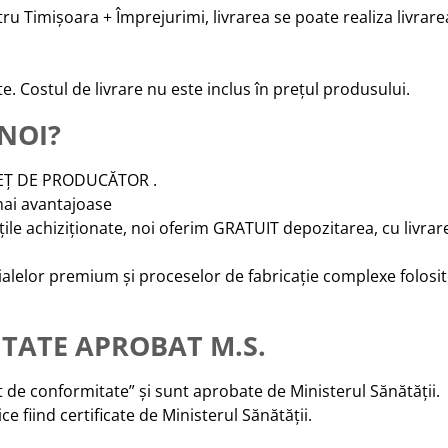
u Timișoara + Împrejurimi, livrarea se poate realiza livrarea 
e. Costul de livrare nu este inclus în prețul produsului.
 NOI?
PREȚ DE PRODUCĂTOR .
mai avantajoase
țile achiziționate, noi oferim GRATUIT depozitarea, cu livra
rialelor premium și proceselor de fabricație complexe folosit
TATE APROBAT M.S.
t de conformitate” și sunt aprobate de Ministerul Sănătății.
ce fiind certificate de Ministerul Sănătății.