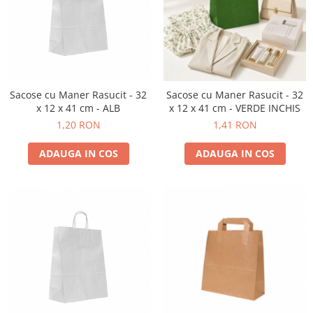
Pungi de hartie ciocolatii
Cutii cartofi prajiti
Pungi de hartie mov
Cutii mancare chinezeasca
Pungi de hartie bordeaux
Boluri supa cu capac de unica
folosinta
Sacose cu Maner Rasucit - 32
Sacose cu Maner Rasucit - 32
Caserole salata din carton
x 12 x 41 cm - ALB
x 12 x 41 cm - VERDE INCHIS
Boluri unica folosinta din trestie
1,20 RON
1,41 RON
zahar
Suporti pahare din carton
ADAUGA IN COS
ADAUGA IN COS
Barcute din carton
Cutii pentru paste din carton
Sosiere din plastic cu capac