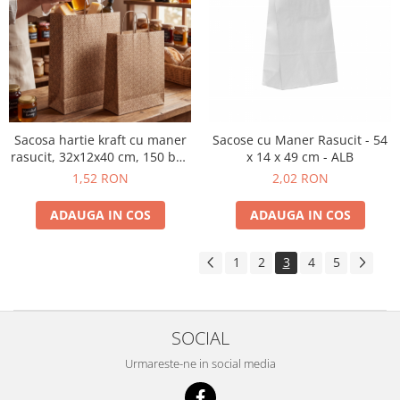
Sacosa hartie kraft cu maner
Sacose cu Maner Rasucit - 54
rasucit, 32x12x40 cm, 150 buc
x 14 x 49 cm - ALB
- ABSTRACT
1,52 RON
2,02 RON
ADAUGA IN COS
ADAUGA IN COS
1
2
3
4
5
SOCIAL
Urmareste-ne in social media