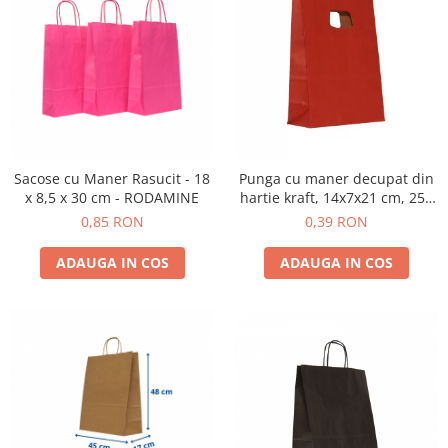
Sacose cu Maner Rasucit - 18
Punga cu maner decupat din
x 8,5 x 30 cm - RODAMINE
hartie kraft, 14x7x21 cm, 250
buc. bordeaux
0,85 RON
0,39 RON
ADAUGA IN COS
ADAUGA IN COS