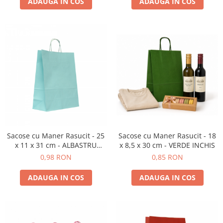
ADAUGA IN COS
ADAUGA IN COS
Sacose cu Maner Rasucit - 25
Sacose cu Maner Rasucit - 18
x 11 x 31 cm - ALBASTRU
x 8,5 x 30 cm - VERDE INCHIS
DESCHIS
0,98 RON
0,85 RON
ADAUGA IN COS
ADAUGA IN COS