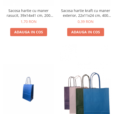
Sacosa hartie cu maner
Sacosa hartie kraft cu maner
rasucit, 39x14x41 cm, 200
exterior, 22x11x24 cm, 400
buc. - ALB
buc - NATUR au revenit in
1,70 RON
0,39 RON
stoc
ADAUGA IN COS
ADAUGA IN COS