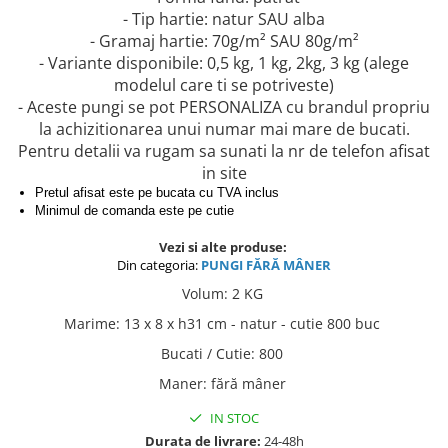
- Tip hartie: natur SAU alba
- Gramaj hartie: 70g/m² SAU 80g/m²
- Variante disponibile: 0,5 kg, 1 kg, 2kg, 3 kg (alege
modelul care ti se potriveste)
- Aceste pungi se pot PERSONALIZA cu brandul propriu
la achizitionarea unui numar mai mare de bucati.
Pentru detalii va rugam sa sunati la nr de telefon afisat
in site
Pretul afisat este pe bucata cu TVA inclus
Minimul de comanda este pe cutie
Vezi si alte produse:
Din categoria:
PUNGI FĂRĂ MÂNER
Volum
:
2 KG
Marime
:
13 x 8 x h31 cm - natur - cutie 800 buc
Bucati / Cutie
:
800
Maner
:
fără mâner
IN STOC
Durata de livrare:
24-48h