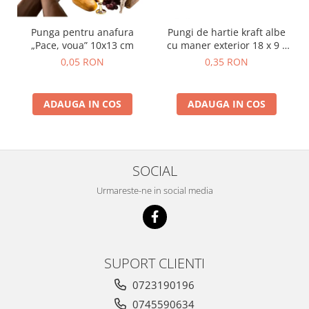
Punga pentru anafura
Pungi de hartie kraft albe
„Pace, voua” 10x13 cm
cu maner exterior 18 x 9 x
25 cm
0,05 RON
0,35 RON
ADAUGA IN COS
ADAUGA IN COS
SOCIAL
Urmareste-ne in social media
SUPORT CLIENTI
0723190196
0745590634