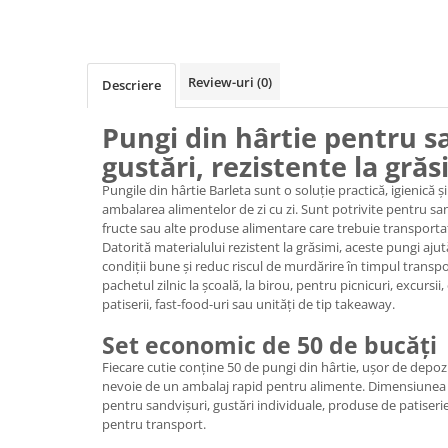
Review-uri
(0)
Descriere
Pungi din hârtie pentru sa
gustări, rezistente la grăs
Pungile din hârtie Barleta sunt o soluție practică, igienică ș
ambalarea alimentelor de zi cu zi. Sunt potrivite pentru sand
fructe sau alte produse alimentare care trebuie transportate
Datorită materialului rezistent la grăsimi, aceste pungi ajut
condiții bune și reduc riscul de murdărire în timpul transp
pachetul zilnic la școală, la birou, pentru picnicuri, excursi
patiserii, fast-food-uri sau unități de tip takeaway.
Set economic de 50 de bucăți
Fiecare cutie conține 50 de pungi din hârtie, ușor de depozita
nevoie de un ambalaj rapid pentru alimente. Dimensiunea 
pentru sandvișuri, gustări individuale, produse de patiser
pentru transport.