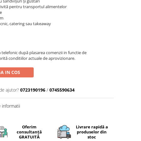
 sandvișuri și gustări
trivită pentru transportul alimentelor
re
mm
picnic, catering sau takeaway
telefonic după plasarea comenzii in functie de
rită conditiilor actuale de aprovizionare.
A IN COS
de ajutor?
0723190196
/
0745590634
informatii
Oferim
Livrare rapidă a
consultanță
produselor din
GRATUITĂ
stoc