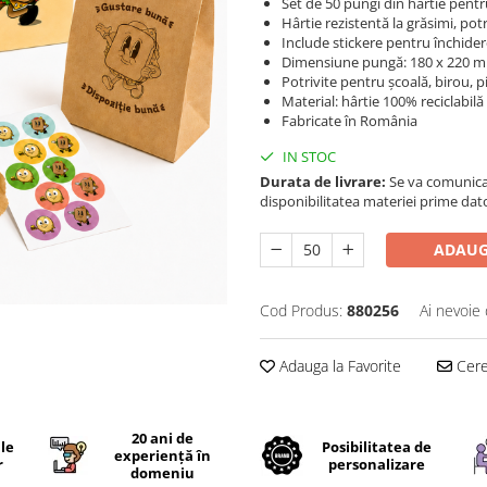
Set de 50 pungi din hârtie pentru
Hârtie rezistentă la grăsimi, po
Include stickere pentru închide
Dimensiune pungă: 180 x 220 
Potrivite pentru școală, birou, 
Material: hârtie 100% reciclabilă
Fabricate în România
IN STOC
Durata de livrare:
Se va comunica 
disponibilitatea materiei prime dato
ADAUG
Cod Produs:
880256
Ai nevoie 
Adauga la Favorite
Cere 
20 ani de
ile
Posibilitatea de
experiență în
r
personalizare
domeniu