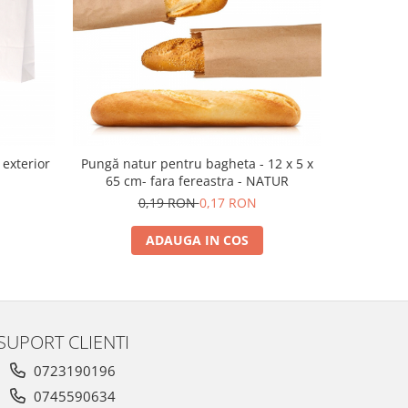
 exterior
Pungă natur pentru bagheta - 12 x 5 x
Pungi de h
65 cm- fara fereastra - NATUR
18x9
0,19 RON
0,17 RON
ADAUGA IN COS
SUPORT CLIENTI
0723190196
0745590634