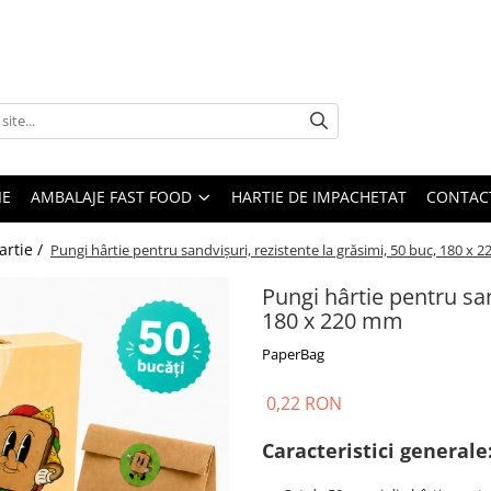
IE
AMBALAJE FAST FOOD
HARTIE DE IMPACHETAT
CONTAC
artie /
Pungi hârtie pentru sandvișuri, rezistente la grăsimi, 50 buc, 180 x
Pungi hârtie pentru san
180 x 220 mm
PaperBag
0,22 RON
Caracteristici generale