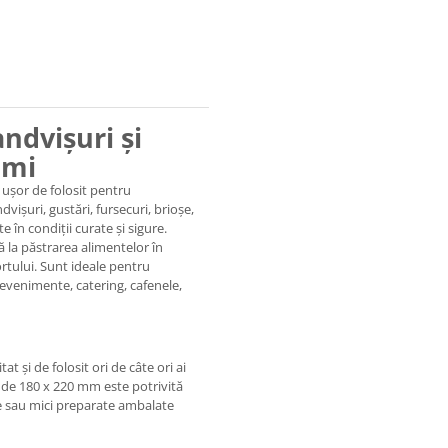
ndvișuri și
imi
i ușor de folosit pentru
vișuri, gustări, fursecuri, brioșe,
 în condiții curate și sigure.
ă la păstrarea alimentelor în
ortului. Sunt ideale pentru
i, evenimente, catering, cafenele,
t și de folosit ori de câte ori ai
de 180 x 220 mm este potrivită
ie sau mici preparate ambalate