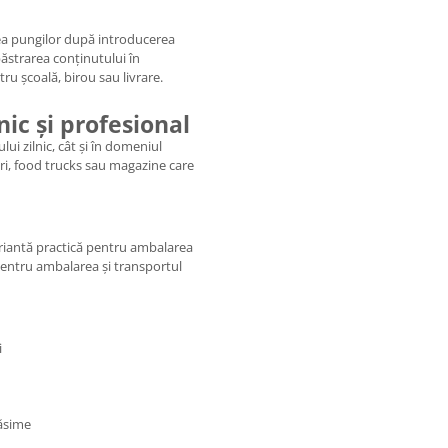
area pungilor după introducerea
păstrarea conținutului în
tru școală, birou sau livrare.
ic și profesional
lui zilnic, cât și în domeniul
-uri, food trucks sau magazine care
variantă practică pentru ambalarea
pentru ambalarea și transportul
i
răsime