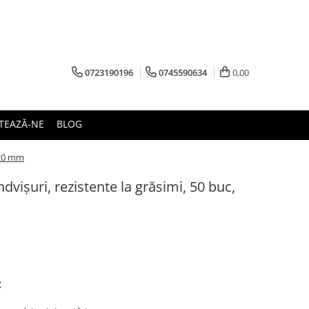
0723190196
0745590634
0,00
TEAZĂ-NE
BLOG
 220 mm
dvișuri, rezistente la grăsimi, 50 buc,
: