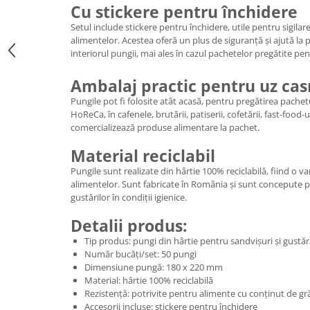
Cu stickere pentru închidere
Setul include stickere pentru închidere, utile pentru sigil
alimentelor. Acestea oferă un plus de siguranță și ajută la 
interiorul pungii, mai ales în cazul pachetelor pregătite pen
Ambalaj practic pentru uz casn
Pungile pot fi folosite atât acasă, pentru pregătirea pachetu
HoReCa, în cafenele, brutării, patiserii, cofetării, fast-food
comercializează produse alimentare la pachet.
Material reciclabil
Pungile sunt realizate din hârtie 100% reciclabilă, fiind o 
alimentelor. Sunt fabricate în România și sunt concepute 
gustărilor în condiții igienice.
Detalii produs:
Tip produs: pungi din hârtie pentru sandvișuri și gustăr
Număr bucăți/set: 50 pungi
Dimensiune pungă: 180 x 220 mm
Material: hârtie 100% reciclabilă
Rezistență: potrivite pentru alimente cu conținut de g
Accesorii incluse: stickere pentru închidere