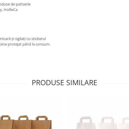
produse de patiserie
way, HoReCa
oară și sigilați cu stickerul
i bine protejat până la consum.
PRODUSE SIMILARE