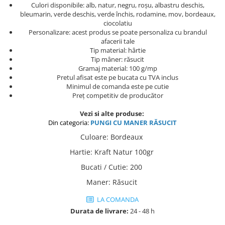
Culori disponibile: alb, natur, negru, roșu, albastru deschis,
bleumarin, verde deschis, verde închis, rodamine, mov, bordeaux,
ciocolatiu
Personalizare: acest produs se poate personaliza cu brandul
afacerii tale
Tip material: hârtie
Tip mâner: răsucit
Gramaj material: 100 g/mp
Pretul afisat este pe bucata cu TVA inclus
Minimul de comanda este pe cutie
Preț competitiv de producător
Vezi si alte produse:
Din categoria:
PUNGI C
U MANER RĂSUCIT
Culoare
:
Bordeaux
Hartie
:
Kraft Natur 100gr
Bucati / Cutie
:
200
Maner
:
Răsucit
LA COMANDA
Durata de livrare:
24 - 48 h