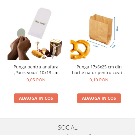
Punga pentru anafura
Punga 17x6x25 cm din
„Pace, voua” 10x13 cm
hartie natur pentru covrigi
si produse de panificatie
0,05 RON
0,10 RON
ADAUGA IN COS
ADAUGA IN COS
SOCIAL