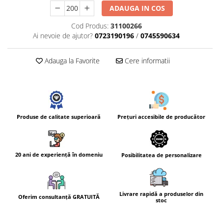
ADAUGA IN COS
Cod Produs:
31100266
Ai nevoie de ajutor?
0723190196
/
0745590634
Adauga la Favorite
Cere informatii
Prețuri accesibile de producător
Produse de calitate superioară
20 ani de experiență în domeniu
Posibilitatea de personalizare
Livrare rapidă a produselor din
Oferim consultanță GRATUITĂ
stoc