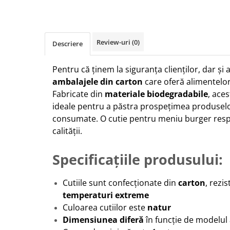
Review-uri
(0)
Descriere
Pentru că ținem la siguranța clienților, dar și
ambalajele din carton
care oferă alimentelo
Fabricate din
materiale biodegradabile
, ace
ideale pentru a păstra prospețimea produselo
consumate. O cutie pentru meniu burger respe
calității.
Specificațiile produsului:
Cutiile sunt confecționate din
carton
, rezis
temperaturi extreme
Culoarea cutiilor este
natur
Dimensiunea diferă
în funcție de modelul 