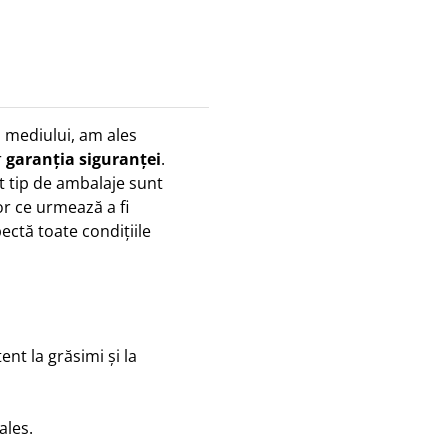
 a mediului, am ales
r
garanția siguranței
.
st tip de ambalaje sunt
r ce urmează a fi
ctă toate condițiile
tent la grăsimi și la
ales.