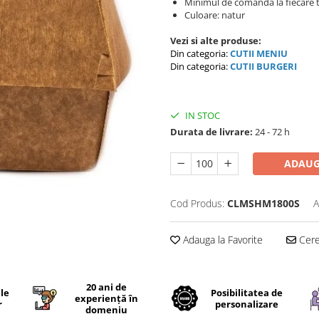
Minimul de comanda la fiecare t
Culoare: natur
Vezi si alte produse:
Din categoria:
C
UTII MENIU
Din categoria:
CUTII BURGERI
IN STOC
Durata de livrare:
24 - 72 h
ADAUG
Cod Produs:
CLMSHM1800S
A
Adauga la Favorite
Cere 
20 ani de
ile
Posibilitatea de
experiență în
r
personalizare
domeniu