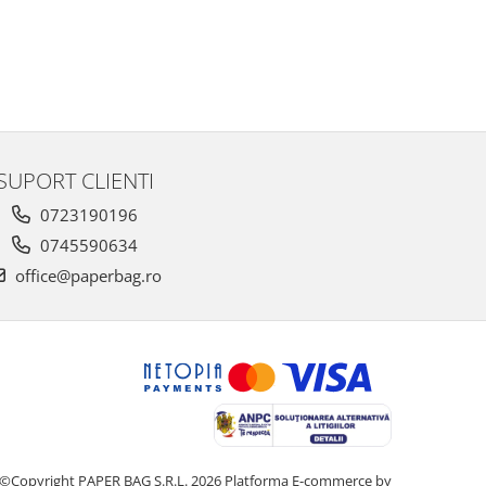
SUPORT CLIENTI
0723190196
0745590634
office@paperbag.ro
©Copyright PAPER BAG S.R.L. 2026
Platforma E-commerce by