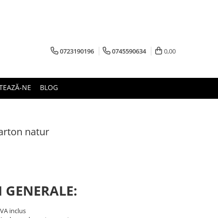
0723190196
0745590634
0,00
TEAZĂ-NE
BLOG
arton natur
I GENERALE:
TVA inclus