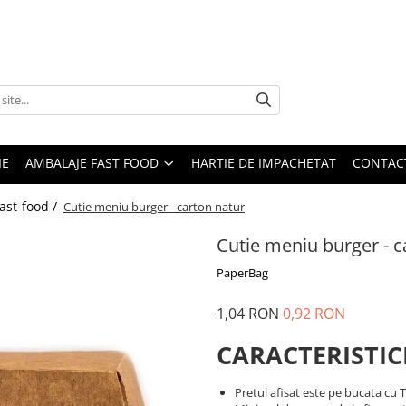
IE
AMBALAJE FAST FOOD
HARTIE DE IMPACHETAT
CONTAC
ast-food /
Cutie meniu burger - carton natur
Cutie meniu burger - c
PaperBag
1,04 RON
0,92 RON
CARACTERISTIC
Pretul afisat este pe bucata cu 