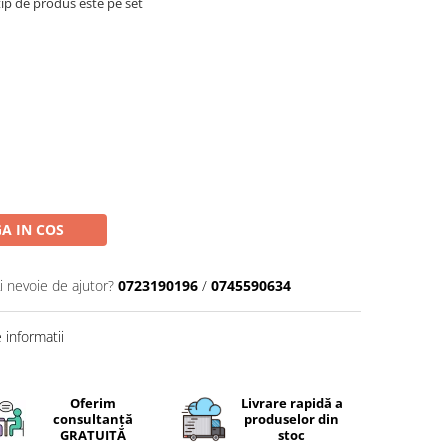
ip de produs este pe set
A IN COS
i nevoie de ajutor?
0723190196
/
0745590634
informatii
Oferim
Livrare rapidă a
consultanță
produselor din
GRATUITĂ
stoc