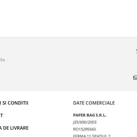
dia
 SI CONDITII
DATE COMERCIALE
T
PAPER BAG S.R.L.
J35/690/2003
A DE LIVRARE
RO15299343
FERMA 11 SPATIUL 2