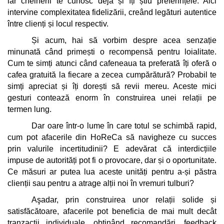
iar chelnerii te cunosc deja și îți știu preferințele. Aici 
intervine complexitatea fidelizării, creând legături autentice 
între clienți și locul respectiv.
Și acum, hai să vorbim despre acea senzație 
minunată când primești o recompensă pentru loialitate. 
Cum te simți atunci când cafeneaua ta preferată îți oferă o 
cafea gratuită la fiecare a zecea cumpărătură? Probabil te 
simți apreciat și îți dorești să revii mereu. Aceste mici 
gesturi contează enorm în construirea unei relații pe 
termen lung.
Dar oare într-o lume în care totul se schimbă rapid, 
cum pot afacerile din HoReCa să navigheze cu succes 
prin valurile incertitudinii? E adevărat că interdicțiile 
impuse de autorități pot fi o provocare, dar și o oportunitate. 
Ce măsuri ar putea lua aceste unități pentru a-și păstra 
clienții sau pentru a atrage alții noi în vremuri tulburi?
Aşadar, prin construirea unor relații solide și 
satisfăcătoare, afacerile pot beneficia de mai mult decât 
tranzacții individuale, obținând recomandări, feedback 