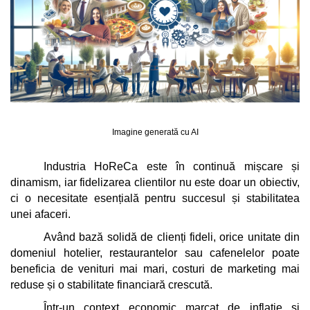
Pungi de hartie ciocolatii
Cutii cartofi prajiti
Pungi de hartie mov
Cutii mancare chinezeasca
Pungi de hartie bordeaux
Boluri supa cu capac de unica
folosinta
Caserole salata din carton
Boluri unica folosinta din trestie
zahar
Imagine generată cu AI
Suporti pahare din carton
Industria HoReCa este în continuă mișcare și 
Barcute din carton
dinamism, iar fidelizarea clientilor nu este doar un obiectiv, 
Cutii pentru paste din carton
ci o necesitate esențială pentru succesul și stabilitatea 
unei afaceri. 
Sosiere din plastic cu capac
Având bază solidă de clienți fideli, orice unitate din 
domeniul hotelier, restaurantelor sau cafenelelor poate 
beneficia de venituri mai mari, costuri de marketing mai 
reduse și o stabilitate financiară crescută.
Într-un context economic marcat de inflație și 