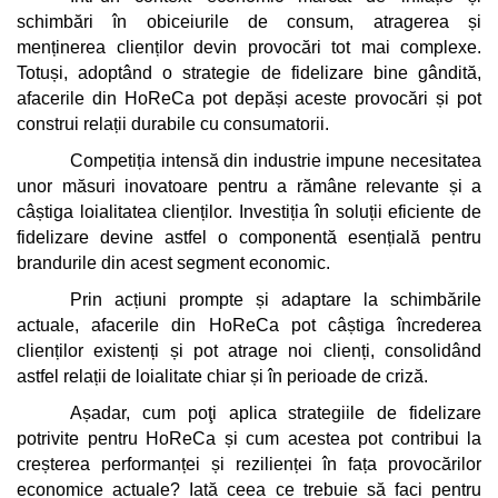
schimbări în obiceiurile de consum, atragerea și 
menținerea clienților devin provocări tot mai complexe. 
Totuși, adoptând o strategie de fidelizare bine gândită, 
afacerile din HoReCa pot depăși aceste provocări și pot 
construi relații durabile cu consumatorii.
Competiția intensă din industrie impune necesitatea 
unor măsuri inovatoare pentru a rămâne relevante și a 
câștiga loialitatea clienților. Investiția în soluții eficiente de 
fidelizare devine astfel o componentă esențială pentru 
brandurile din acest segment economic.
Prin acțiuni prompte și adaptare la schimbările 
actuale, afacerile din HoReCa pot câștiga încrederea 
clienților existenți și pot atrage noi clienți, consolidând 
astfel relații de loialitate chiar și în perioade de criză.
Așadar, cum poţi aplica strategiile de fidelizare 
potrivite pentru HoReCa și cum acestea pot contribui la 
creșterea performanței și rezilienței în fața provocărilor 
economice actuale? Iată ceea ce trebuie să faci pentru 