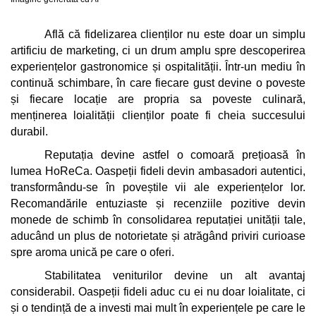
Află că fidelizarea clienților nu este doar un simplu 
artificiu de marketing, ci un drum amplu spre descoperirea 
experiențelor gastronomice și ospitalității. Într-un mediu în 
continuă schimbare, în care fiecare gust devine o poveste 
și fiecare locație are propria sa poveste culinară, 
menținerea loialității clienților poate fi cheia succesului 
durabil.
Reputația devine astfel o comoară prețioasă în 
lumea HoReCa. Oaspeții fideli devin ambasadori autentici, 
transformându-se în poveștile vii ale experiențelor lor. 
Recomandările entuziaste și recenziile pozitive devin 
monede de schimb în consolidarea reputației unității tale, 
aducând un plus de notorietate și atrăgând priviri curioase 
spre aroma unică pe care o oferi.
Stabilitatea veniturilor devine un alt avantaj 
considerabil. Oaspeții fideli aduc cu ei nu doar loialitate, ci 
și o tendință de a investi mai mult în experiențele pe care le 