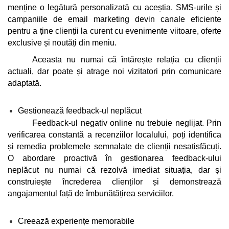
menține o legătură personalizată cu aceștia. SMS-urile și 
campaniile de email marketing devin canale eficiente 
pentru a ține clienții la curent cu evenimente viitoare, oferte 
exclusive și noutăți din meniu. 
Aceasta nu numai că întărește relația cu clienții 
actuali, dar poate și atrage noi vizitatori prin comunicare 
adaptată.
Gestionează feedback-ul neplăcut
Feedback-ul negativ online nu trebuie neglijat. Prin 
verificarea constantă a recenziilor localului, poți identifica 
și remedia problemele semnalate de clienții nesatisfăcuți. 
O abordare proactivă în gestionarea feedback-ului 
neplăcut nu numai că rezolvă imediat situația, dar și 
construiește încrederea clienților și demonstrează 
angajamentul față de îmbunătățirea serviciilor.
Creează experiențe memorabile