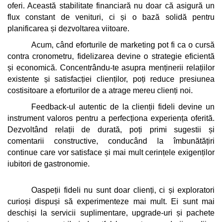
oferi. Această stabilitate financiară nu doar că asigură un 
flux constant de venituri, ci și o bază solidă pentru 
planificarea și dezvoltarea viitoare.
Acum, când eforturile de marketing pot fi ca o cursă 
contra cronometru, fidelizarea devine o strategie eficientă 
și economică. Concentrându-te asupra menținerii relațiilor 
existente și satisfacției clienților, poți reduce presiunea 
costisitoare a eforturilor de a atrage mereu clienți noi.
Feedback-ul autentic de la clienții fideli devine un 
instrument valoros pentru a perfecționa experiența oferită. 
Dezvoltând relații de durată, poți primi sugestii și 
comentarii constructive, conducând la îmbunătățiri 
continue care vor satisface și mai mult cerințele exigenților 
iubitori de gastronomie.
Oaspeții fideli nu sunt doar clienți, ci și exploratori 
curioși dispuși să experimenteze mai mult. Ei sunt mai 
deschiși la servicii suplimentare, upgrade-uri și pachete 