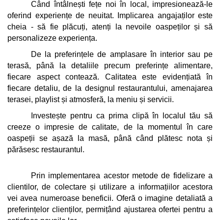
Când întâlnești fețe noi în local, impresionează-le 
oferind experiențe de neuitat. Implicarea angajaților este 
cheia - să fie plăcuți, atenți la nevoile oaspeților și să 
personalizeze experiența. 
De la preferințele de amplasare în interior sau pe 
terasă, până la detaliile precum preferințe alimentare, 
fiecare aspect contează. Calitatea este evidențiată în 
fiecare detaliu, de la designul restaurantului, amenajarea 
terasei, playlist și atmosferă, la meniu și servicii. 
Investește pentru ca prima clipă în localul tău să 
creeze o impresie de calitate, de la momentul în care 
oaspeții se așază la masă, până când plătesc nota și 
părăsesc restaurantul.
Prin implementarea acestor metode de fidelizare a 
clientilor, de colectare și utilizare a informațiilor acestora 
vei avea numeroase beneficii. Oferă o imagine detaliată a 
preferințelor clienților, permițând ajustarea ofertei pentru a 