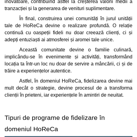
inovatoare, contribuind astfel la creșterea valorii medii a 
tranzacției și la generarea de venituri suplimentare.
În final, construirea unei comunități în jurul unității 
tale de HoReCa devine o realizare profundă. O relație 
continuă cu oaspeții fideli nu doar creează clienți, ci și 
adepți entuziaști ai atmosferei și aromei tale unice. 
Această comunitate devine o familie culinară, 
implicându-se în evenimente și activități, transformând 
locația ta într-un loc nu doar de servire a mâncării, ci și de 
trăire a experiențelor autentice. 
Astfel, în domeniul HoReCa, fidelizarea devine mai 
mult decât o strategie, devine procesul de a transforma 
clienții în prieteni, iar experiențele în amintiri de neuitat.
Tipuri de programe de fidelizare în 
domeniul HoReCa