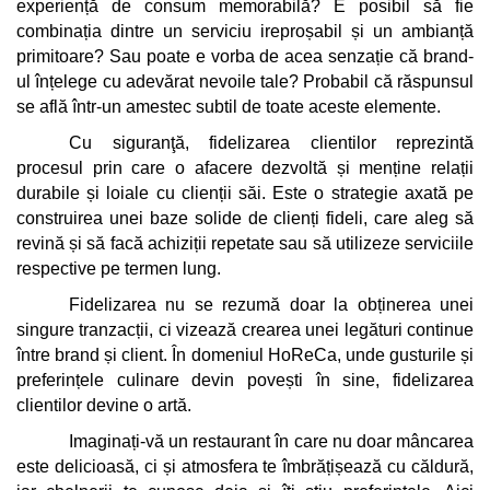
experiență de consum memorabilă? E posibil să fie 
combinația dintre un serviciu ireproșabil și un ambianță 
primitoare? Sau poate e vorba de acea senzație că brand-
ul înțelege cu adevărat nevoile tale? Probabil că răspunsul 
se află într-un amestec subtil de toate aceste elemente.
Cu siguranţă, fidelizarea clientilor reprezintă 
procesul prin care o afacere dezvoltă și menține relații 
durabile și loiale cu clienții săi. Este o strategie axată pe 
construirea unei baze solide de clienți fideli, care aleg să 
revină și să facă achiziții repetate sau să utilizeze serviciile 
respective pe termen lung. 
Fidelizarea nu se rezumă doar la obținerea unei 
singure tranzacții, ci vizează crearea unei legături continue 
între brand și client. În domeniul HoReCa, unde gusturile și 
preferințele culinare devin povești în sine, fidelizarea 
clientilor devine o artă. 
Imaginați-vă un restaurant în care nu doar mâncarea 
este delicioasă, ci și atmosfera te îmbrățișează cu căldură, 