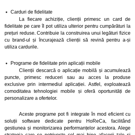
Carduri de fidelitate
La fiecare achiziție, clienții primesc un card de 
fidelitate pe care îl pot utiliza ulterior pentru cumpărături la 
prețuri reduse. Contribuie la construirea unui legături fizice 
cu brand-ul și încurajează clienții să revină pentru a-și 
utiliza cardurile.
Programe de fidelitate prin aplicații mobile
Clienții descarcă o aplicație mobilă și acumulează 
puncte, primesc reduceri sau au acces la produse 
exclusive prin intermediul aplicației. Astfel, exploatează 
comoditatea tehnologiei mobile și oferă oportunități de 
personalizare a ofertelor.
Aceste programe pot fi integrate în mod eficient cu 
soluții software dedicate pentru HoReCa, facilitând 
gestiunea și monitorizarea performanțelor acestora. Alege 
strategia care se potrivește cel mai bine afacerii tale și 