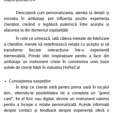
Imagine generată cu AI
Descoperă cum personalizarea, atenția la detalii și 
inovația în ambalaje pot influența pozitiv experiența 
clienților, creând o legătură puternică între aceștia și 
afacerea ta din domeniul ospitalității.
În cele ce urmează, iată câteva metode de fidelizare 
a clientilor, menite să redefinească relația cu aceştia și să 
transforme fiecare interacțiune într-o experiență 
memorabilă. Prinde idei inspiratoare pentru a face din 
ambalaje un instrument cheie în construirea unei baze 
solide de clienți fideli în industria HoReCa!
Cunoașterea oaspeților
În timp ce clienții intră pentru prima oară în localul 
dvs., oferindu-le posibilitatea de a completa un "guest 
card", fie el fizic sau digital, devine un instrument valoros 
pentru a începe o relație personalizată. Aceste informații 
despre contact și feedback despre experiență oferă o 