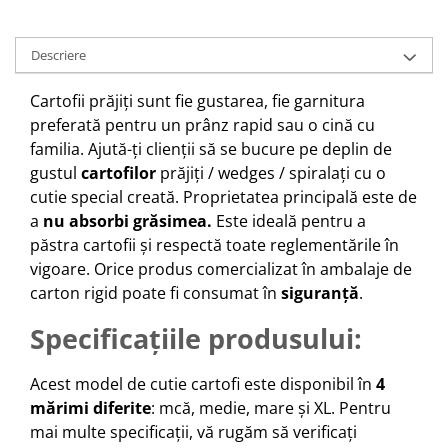
Descriere
Cartofii prăjiți sunt fie gustarea, fie garnitura
preferată pentru un prânz rapid sau o cină cu
familia. Ajută-ți clienții să se bucure pe deplin de
gustul
cartofilor
prăjiți / wedges / spiralați cu o
cutie special creată. Proprietatea principală este de
a
nu absorbi grăsimea.
Este ideală pentru a
păstra cartofii și respectă toate reglementările în
vigoare. Orice produs comercializat în ambalaje de
carton rigid poate fi consumat în
siguranță
.
Specificațiile produsului:
Acest model de cutie cartofi este disponibil în
4
mărimi diferite
: mcă, medie, mare și XL. Pentru
mai multe specificații, vă rugăm să verificați