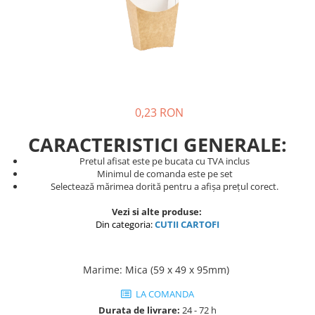
Pungi de hartie ciocolatii
Cutii cartofi prajiti
Pungi de hartie mov
Cutii mancare chinezeasca
Pungi de hartie bordeaux
Boluri supa cu capac de unica
folosinta
Caserole salata din carton
0,23 RON
Boluri unica folosinta din trestie
zahar
CARACTERISTICI GENERALE:
Suporti pahare din carton
Pretul afisat este pe bucata cu TVA inclus
Minimul de comanda este pe set
Barcute din carton
Selectează mărimea dorită pentru a afișa prețul corect.
Cutii pentru paste din carton
Vezi si alte produse:
Sosiere din plastic cu capac
Din categoria:
CUTII CARTOFI
Marime
:
Mica (59 x 49 x 95mm)
LA COMANDA
Durata de livrare:
24 - 72 h