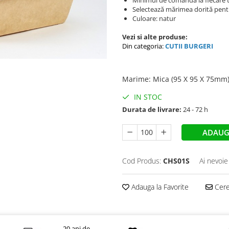
Minimul de comanda la fiecare t
Selectează mărimea dorită pentru
Culoare: natur
Vezi si alte produse:
Din categoria:
CUTII BURGERI
Marime
:
Mica (95 X 95 X 75mm
IN STOC
Durata de livrare:
24 - 72 h
ADAUG
Cod Produs:
CHS01S
Ai nevoie
Adauga la Favorite
Cere 
20 ani de