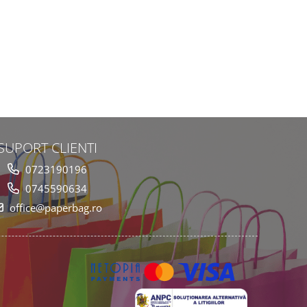
SUPORT CLIENTI
0723190196
0745590634
office@paperbag.ro