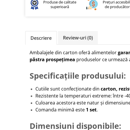
Produse de calitate
Prețuri accesibi
superioară
de producător
Review-uri
(0)
Descriere
Ambalajele din carton oferă alimentelor
garan
păstra prospețimea
produselor ce urmează a 
Specificațiile produsului:
Cutiile sunt confecționate din
carton, rezis
Rezistente la temperaturi extreme: între -40
Culoarea acestora este natur și dimensiunea
Comanda minimă este
1 set
.
Dimensiuni disponibile: