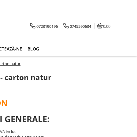
0723190196
0745590634
0,00
CTEAZĂ-NE
BLOG
arton natur
- carton natur
ON
I GENERALE:
TVA inclus