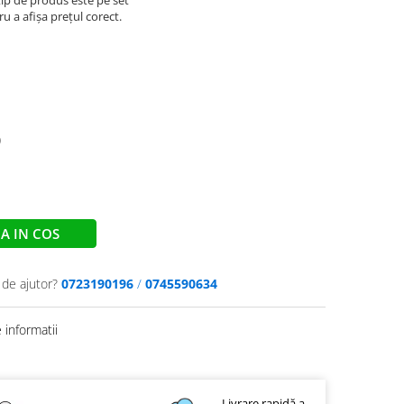
ip de produs este pe set
 a afișa prețul corect.
)
A IN COS
 de ajutor?
0723190196
/
0745590634
informatii
Livrare rapidă a